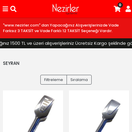
0
"www.nezirler.com" dan Yapacağınız Alışverişlerinizde Vade
Farksız 3 TAKSİT ve Vade Farklı 12 TAKSİT Seçeneği Vardır.
z 1500 TL ve üzeri alışverişleriniz Ücretsiz Kargo şeklinde gönd
SEYRAN
Filtreleme
Sıralama