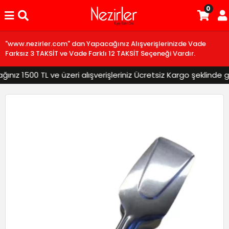
0
"www.nezirler.com" dan Yapacağınız Alışverişlerinizde Vade
Farksız 3 TAKSİT ve Vade Farklı 12 TAKSİT Seçeneği Vardır.
ız 1500 TL ve üzeri alışverişleriniz Ücretsiz Kargo şeklinde gön