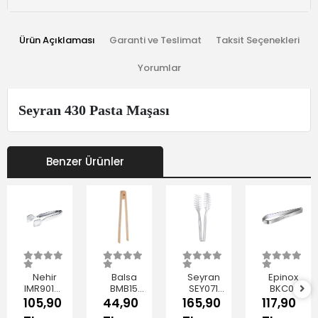
Ürün Açıklaması
Garanti ve Teslimat
Taksit Seçenekleri
Yorumlar
Seyran 430 Pasta Maşası
Benzer Ürünler
Nehir
Balsa
Seyran
Epinox
IMR90128
BMB15
SEY071
BKC01
Şeker
Kahverengi
Makarna
Çelik
105,90
44,90
165,90
117,90
Maşası
Bambu
Maşası
Balık