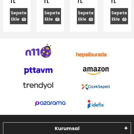
TL
TL
TL
TL
Maşa
Kılçığı
30x6 cm
Cımbızı
12 cm
Sepete
Sepete
Sepete
Sepete
Ekle
Ekle
Ekle
Ekle
Kurumsal