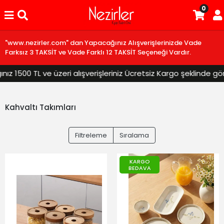
0
"www.nezirler.com" dan Yapacağınız Alışverişlerinizde Vade
Farksız 3 TAKSİT ve Vade Farklı 12 TAKSİT Seçeneği Vardır.
1500 TL ve üzeri alışverişleriniz Ücretsiz Kargo şeklinde gönder
Kahvaltı Takımları
Filtreleme
Sıralama
KARGO
BEDAVA