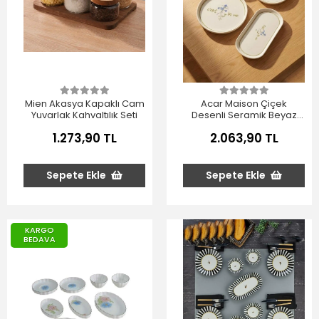
Mien Akasya Kapaklı Cam
Acar Maison Çiçek
Yuvarlak Kahvaltılık Seti
Desenli Seramik Beyaz
Kahvaltı Seti 17 Parça
1.273,90 TL
2.063,90 TL
Sepete Ekle
Sepete Ekle
KARGO
BEDAVA