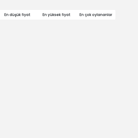
En düşük fiyat
En yüksek fiyat
En çok oylananlar