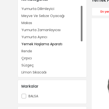
Yemek H
Yumurta Dilimleyici
En yen
Meyve Ve Sebze Oyacağı
Makas
Yumurta Zamanlayıcısı
Yumurta Ayırıcı
Yemek Haşlama Aparatı
Rende
Çırpıcı
Süzgeç
Limon Sıkacağı
Kesme Tahtası
Markalar
Meyve & Sebze Sıkacağı
Kevgir
BALSA
Sarımsak Ezici
Patates Ezici