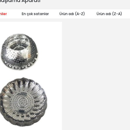
aşlama Aparatı
iler
En çok satanlar
Ürün adı (A-Z)
Ürün adı (Z-A)