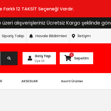
 Farklı 12 TAKSİT Seçeneği Vardır.
 alışverişleriniz Ücretsiz Kargo şeklinde gönderil
Sipariş Takip
Havale Bildirimleri
İletişim
0
Giriş Yap
Sepetim
Üye Ol
Rİ
AKSESUAR
Asorti Ürünler