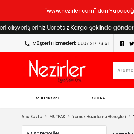
"www.nezirler.com" dan Yapacağını
ışverişleriniz Ücretsiz Kargo şeklinde gönderilece
Müşteri Hizmetleri:
0507 217 73 51
Mutfak Seti
SOFRA
Ana Sayfa
MUTFAK
Yemek Hazırlama Gereçleri
Alt Kategoriler