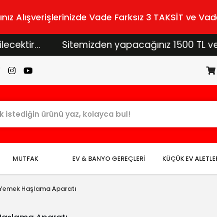
z Alışverişlerinizde Vade Farksız 3 TAKSİT ve Vade
ktir...
Sitemizden yapacağınız 1500 TL ve üzeri
MUTFAK
EV & BANYO GEREÇLERİ
KÜÇÜK EV ALETLE
Yemek Haşlama Aparatı