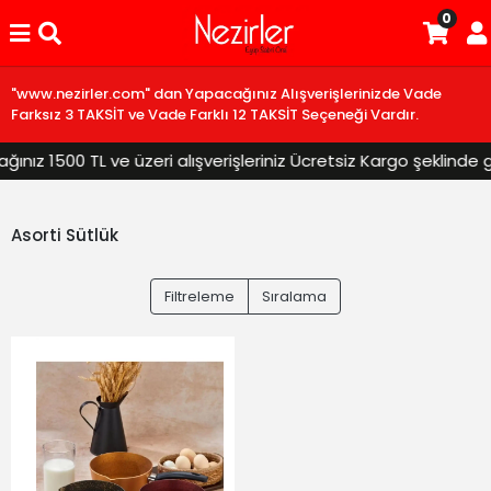
0
"www.nezirler.com" dan Yapacağınız Alışverişlerinizde Vade
Farksız 3 TAKSİT ve Vade Farklı 12 TAKSİT Seçeneği Vardır.
nız 1500 TL ve üzeri alışverişleriniz Ücretsiz Kargo şeklinde gö
Asorti Sütlük
Filtreleme
Sıralama