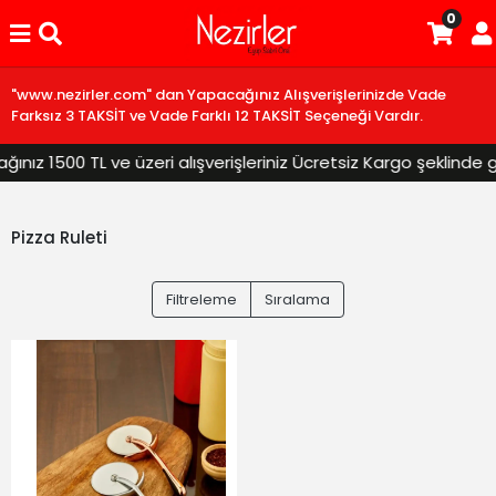
0
"www.nezirler.com" dan Yapacağınız Alışverişlerinizde Vade
Farksız 3 TAKSİT ve Vade Farklı 12 TAKSİT Seçeneği Vardır.
ız 1500 TL ve üzeri alışverişleriniz Ücretsiz Kargo şeklinde gö
Pizza Ruleti
Filtreleme
Sıralama