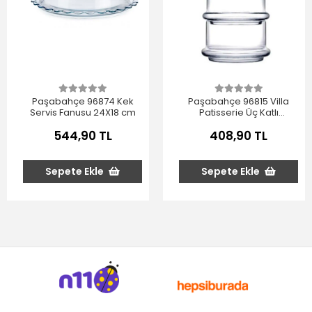
Paşabahçe 96874 Kek
Paşabahçe 96815 Villa
Servis Fanusu 24X18 cm
Patisserie Üç Katlı
Kurabiyelik 26.1x11.8 cm
544,90 TL
408,90 TL
Sepete Ekle
Sepete Ekle