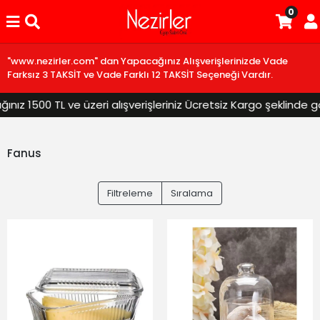
0
"www.nezirler.com" dan Yapacağınız Alışverişlerinizde Vade
Farksız 3 TAKSİT ve Vade Farklı 12 TAKSİT Seçeneği Vardır.
z 1500 TL ve üzeri alışverişleriniz Ücretsiz Kargo şeklinde gön
Fanus
Filtreleme
Sıralama