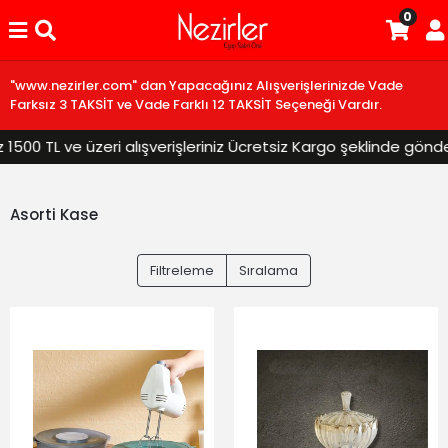
0
"www.nezirler.com" dan Yapacağınız Alışverişlerinizde Vade
Farksız 3 TAKSİT ve Vade Farklı 12 TAKSİT Seçeneği Vardır.
00 TL ve üzeri alışverişleriniz Ücretsiz Kargo şeklinde gönderil
Asorti Kase
Filtreleme
Sıralama