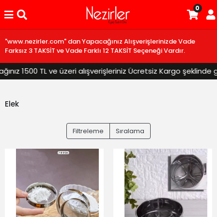
0
"www.nezirler.com" dan Yapacağınız Alışverişlerinizde Vade
Farksız 3 TAKSİT ve Vade Farklı 12 TAKSİT Seçeneği Vardır.
ız 1500 TL ve üzeri alışverişleriniz Ücretsiz Kargo şeklinde gö
Elek
Filtreleme
Sıralama