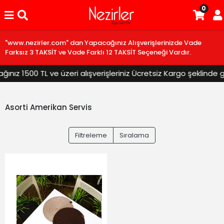
0
"www.nezirler.com" dan Yapacağınız Alışverişlerinizde Vade
Farksız 3 TAKSİT ve Vade Farklı 12 TAKSİT Seçeneği Vardır.
ız 1500 TL ve üzeri alışverişleriniz Ücretsiz Kargo şeklinde gö
Asorti Amerikan Servis
Filtreleme
Sıralama