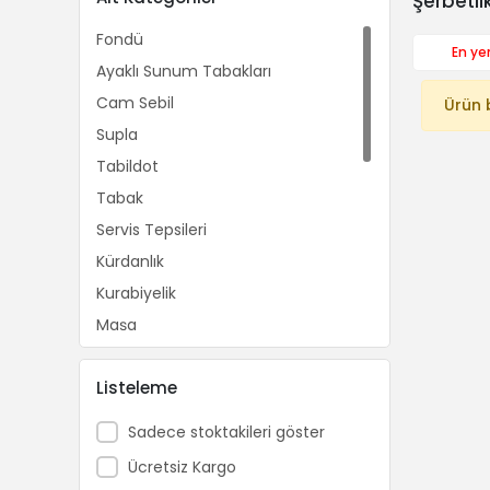
Şerbetli
Fondü
En yen
Ayaklı Sunum Tabakları
Cam Sebil
Ürün 
Supla
Tabildot
Tabak
Servis Tepsileri
Kürdanlık
Kurabiyelik
Maşa
Kek Fanusu
Listeleme
Peçetelik
Lokumluk
Sadece stoktakileri göster
Nihale
Ücretsiz Kargo
Peçetelik