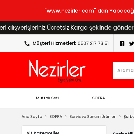
"www.nezirler.com" dan Yapacağını
ışverişleriniz Ücretsiz Kargo şeklinde gönderilece
Müşteri Hizmetleri:
0507 217 73 51
Mutfak Seti
SOFRA
Ana Sayfa
SOFRA
Servis ve Sunum Ürünleri
Şerbe
Alt Kategoriler