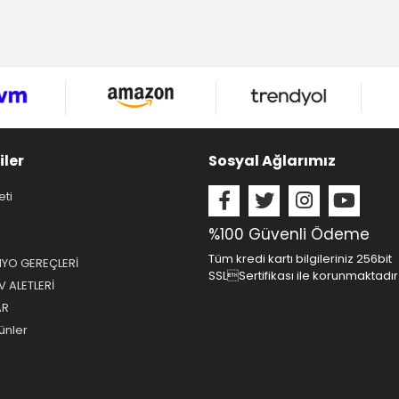
iler
Sosyal Ağlarımız
eti
%100 Güvenli Ödeme
Tüm kredi kartı bilgileriniz 256bit
NYO GEREÇLERİ
SSLSertifikası ile korunmaktadır
 ALETLERİ
AR
ünler