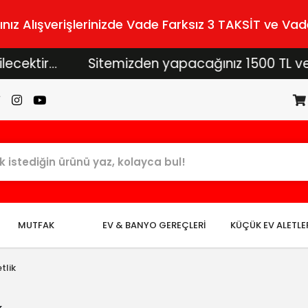
z Alışverişlerinizde Vade Farksız 3 TAKSİT ve Vade
ktir...
Sitemizden yapacağınız 1500 TL ve üzer
MUTFAK
EV & BANYO GEREÇLERİ
KÜÇÜK EV ALETLE
tlik