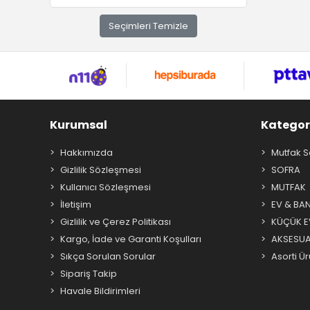
Spatula
Seçimleri Temizle
Lokumluk
Kepçeler
Şerbetlik
Amerikan Servis & Runnerlar
Sunum Tepsileri
Kurumsal
Kategor
Hakkımızda
Mutfak S
Gizlilik Sözleşmesi
SOFRA
Kullanıcı Sözleşmesi
MUTFAK
İletişim
EV & BA
Gizlilik ve Çerez Politikası
KÜÇÜK EV
Kargo, İade ve Garanti Koşulları
AKSESU
Sıkça Sorulan Sorular
Asorti Ür
Sipariş Takip
Havale Bildirimleri