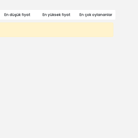
En düşük fiyat
En yüksek fiyat
En çok oylananlar