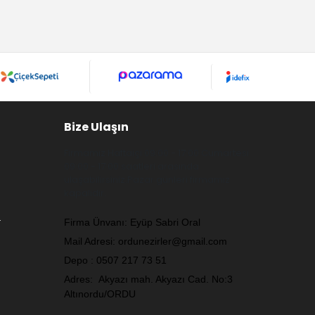
Bize Ulaşın
Firmamız Haftaiçi 09:00 - 17:00 Cumartesi
09:00 - 17:00 saatleri arasında
ulaşabilirsiniz.Pazar günleri firmamız
kapalıdır.
.
Firma Ünvanı: Eyüp Sabri Oral
Mail Adresi:
ordunezirler@gmail.com
Depo : 0507 217 73 51
Adres: Akyazı mah. Akyazı Cad. No:3
Altınordu/ORDU