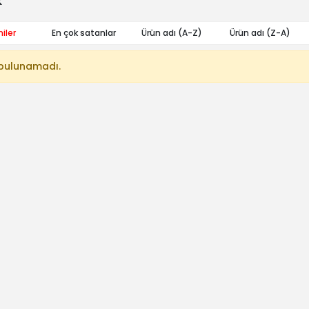
k
iler
En çok satanlar
Ürün adı (A-Z)
Ürün adı (Z-A)
bulunamadı.