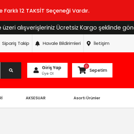
 Farklı 12 TAKSİT Seçeneği Vardır.
i alışverişleriniz Ücretsiz Kargo şeklinde gönderi
Sipariş Takip
Havale Bildirimleri
İletişim
0
Giriş Yap
Sepetim
Üye Ol
Rİ
AKSESUAR
Asorti Ürünler