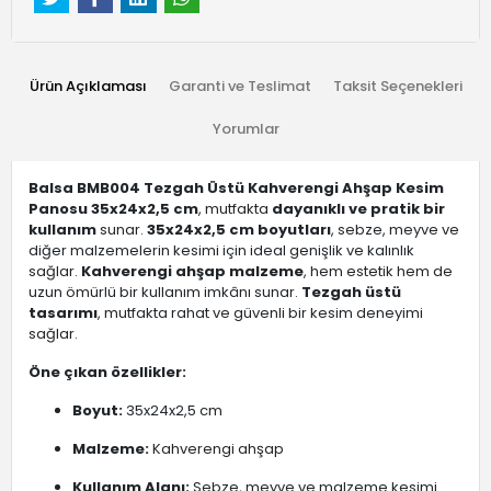
Ürün Açıklaması
Garanti ve Teslimat
Taksit Seçenekleri
Yorumlar
Balsa BMB004 Tezgah Üstü Kahverengi Ahşap Kesim
Panosu 35x24x2,5 cm
, mutfakta
dayanıklı ve pratik bir
kullanım
sunar.
35x24x2,5 cm boyutları
, sebze, meyve ve
diğer malzemelerin kesimi için ideal genişlik ve kalınlık
sağlar.
Kahverengi ahşap malzeme
, hem estetik hem de
uzun ömürlü bir kullanım imkânı sunar.
Tezgah üstü
tasarımı
, mutfakta rahat ve güvenli bir kesim deneyimi
sağlar.
Öne çıkan özellikler:
Boyut:
35x24x2,5 cm
Malzeme:
Kahverengi ahşap
Kullanım Alanı:
Sebze, meyve ve malzeme kesimi