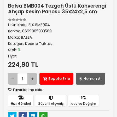
Balsa BMB004 Tezgah Üstü Kahverengi
Ahşap Kesim Panosu 35x24x2,5 cm
Ürün Kodu:
BLS BMB004
Barkod:
8699885933569
Marka:
BALSA
Kategori:
Kesme Tahtası
Stok:
9
Fiyat
224,90 TL
Sepete Ekle
Hemen Al
Favorilerime ekle
Hızlı Gönderi
Güvenli Alışveriş
İade ve Değişim