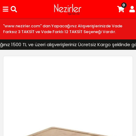
0
"www.nezirler.com" dan Yapacağınız Alışverişlerinizde Vade
Farksız 3 TAKSİT ve Vade Farklı 12 TAKSİT Seçeneği Vardır.
z 1500 TL ve üzeri alışverişleriniz Ücretsiz Kargo şeklinde gönd