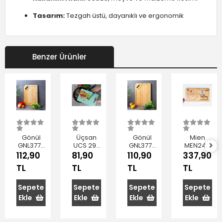
Tasarım:
Tezgah üstü, dayanıklı ve ergonomik
Benzer Ürünler
Gönül
Üçsan
Gönül
Mien
GNL3773
UCS 290
GNL3775
MEN244
Bambu
Plastik
Bambu
Bambu
112,90
81,90
110,90
337,90
Kesme
Meyve
Kesim
Peynir
TL
TL
TL
TL
Tahtası
Sebze
Tahtası
Sunum
30x20x1
Kesme
34x24x1
Seti
cm
Panosu
cm
Sepete
Sepete
Sepete
Sepete
235 x 145
Ekle
Ekle
Ekle
Ekle
mm