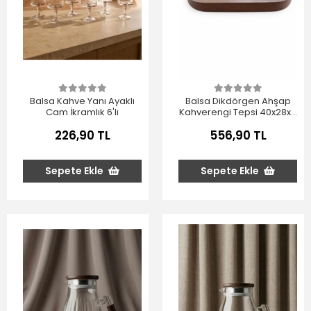
Balsa Kahve Yanı Ayaklı
Balsa Dikdörgen Ahşap
Cam İkramlık 6'lı
Kahverengi Tepsi 40x28x5
cm
226,90 TL
556,90 TL
Sepete Ekle
Sepete Ekle