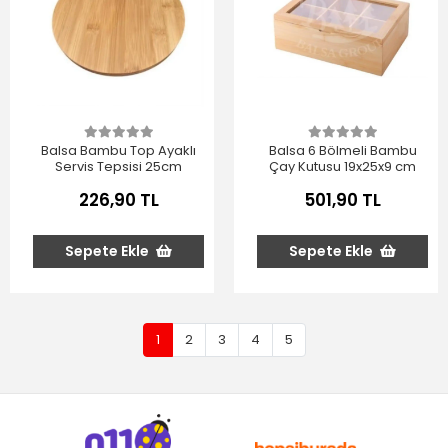
Balsa Bambu Top Ayaklı
Balsa 6 Bölmeli Bambu
Servis Tepsisi 25cm
Çay Kutusu 19x25x9 cm
226,90 TL
501,90 TL
Sepete Ekle
Sepete Ekle
1
2
3
4
5