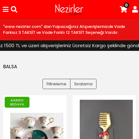
0
"www.nezirler.com" dan Yapacağınız Alışverişlerinizde Vade
Farksız 3 TAKSİT ve Vade Farklı 12 TAKSİT Seçeneği Vardır.
 TL ve üzeri alışverişleriniz Ücretsiz Kargo şeklinde gönderilec
BALSA
Filtreleme
Sıralama
KARGO
BEDAVA