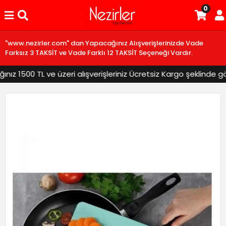
0
"www.nezirler.com" dan Yapacağınız Alışverişlerinizde Vade
Farksız 3 TAKSİT ve Vade Farklı 12 TAKSİT Seçeneği Vardır.
z 1500 TL ve üzeri alışverişleriniz Ücretsiz Kargo şeklinde gönd