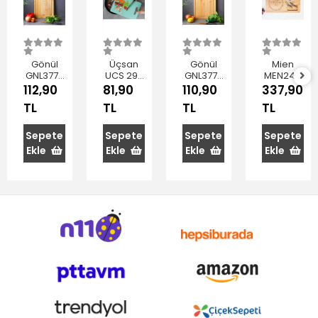
Gönül
Üçsan
Gönül
Mien
GNL3773
UCS 290
GNL3775
MEN244
Bambu
Plastik
Bambu
Bambu
112,90
81,90
110,90
337,90
Kesme
Meyve
Kesim
Peynir
TL
TL
TL
TL
Tahtası
Sebze
Tahtası
Sunum
30x20x1
Kesme
34x24x1
Seti
cm
Panosu
cm
Sepete
Sepete
Sepete
Sepete
235 x 145
Ekle
Ekle
Ekle
Ekle
mm