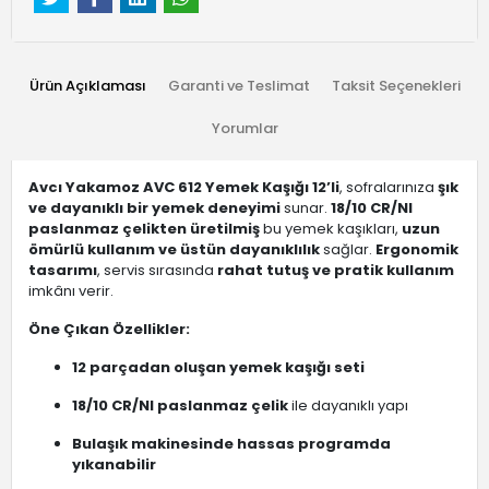
Ürün Açıklaması
Garanti ve Teslimat
Taksit Seçenekleri
Yorumlar
Avcı Yakamoz AVC 612 Yemek Kaşığı 12’li
, sofralarınıza
şık
ve dayanıklı bir yemek deneyimi
sunar.
18/10 CR/NI
paslanmaz çelikten üretilmiş
bu yemek kaşıkları,
uzun
ömürlü kullanım ve üstün dayanıklılık
sağlar.
Ergonomik
tasarımı
, servis sırasında
rahat tutuş ve pratik kullanım
imkânı verir.
Öne Çıkan Özellikler:
12 parçadan oluşan yemek kaşığı seti
18/10 CR/NI paslanmaz çelik
ile dayanıklı yapı
Bulaşık makinesinde hassas programda
yıkanabilir