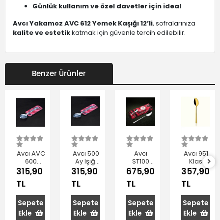
Günlük kullanım ve özel davetler için ideal
Avcı Yakamoz AVC 612 Yemek Kaşığı 12’li
, sofralarınıza
kalite ve estetik
katmak için güvenle tercih edilebilir.
Benzer Ürünler
Avcı AVC
Avcı 500
Avcı
Avcı 951
600
Ay Işığı
ST100
Klas
Yakamoz
Yemek
Star
Gold
315,90
315,90
675,90
357,90
Yemek
Kaşığı
Yemek
Yemek
TL
TL
TL
TL
Kaşığı 6'lı
19,5 cm
Kaşığı 3
Kaşığı
6'lı
mm 12'li
3'lü
Sepete
Sepete
Sepete
Sepete
Ekle
Ekle
Ekle
Ekle