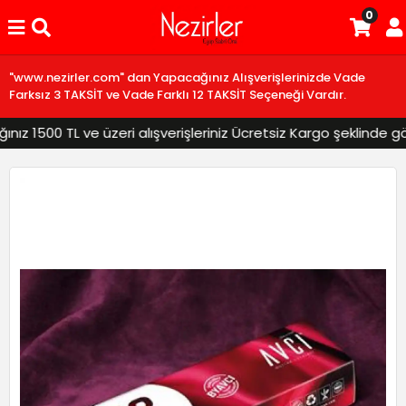
0
"www.nezirler.com" dan Yapacağınız Alışverişlerinizde Vade
Farksız 3 TAKSİT ve Vade Farklı 12 TAKSİT Seçeneği Vardır.
 1500 TL ve üzeri alışverişleriniz Ücretsiz Kargo şeklinde gönd