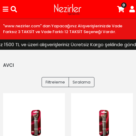
0
"www.nezirler.com" dan Yapacağınız Alışverişlerinizde Vade
Farksız 3 TAKSİT ve Vade Farklı 12 TAKSİT Seçeneği Vardır.
0 TL ve üzeri alışverişleriniz Ücretsiz Kargo şeklinde gönderil
AVCI
Filtreleme
Sıralama