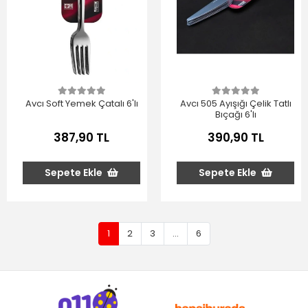
Avcı Soft Yemek Çatalı 6'lı
Avcı 505 Ayışığı Çelik Tatlı
Bıçağı 6'lı
387,90 TL
390,90 TL
Sepete Ekle
Sepete Ekle
1
2
3
...
6