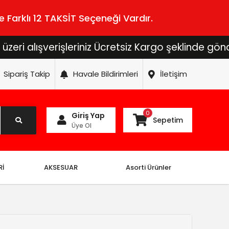
 Farklı 12 TAKSİT Seçeneği Vardır.
ışverişleriniz Ücretsiz Kargo şeklinde gönderilece
Sipariş Takip
Havale Bildirimleri
İletişim
0
Giriş Yap
Sepetim
Üye Ol
Rİ
AKSESUAR
Asorti Ürünler