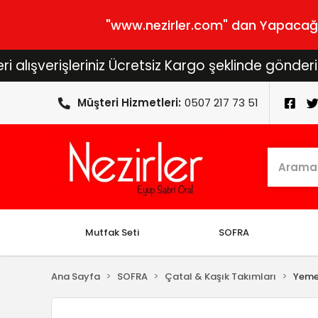
"www.nezirler.com" dan Yapacağını
rişleriniz Ücretsiz Kargo şeklinde gönderilecektir
Müşteri Hizmetleri:
0507 217 73 51
Mutfak Seti
SOFRA
Ana Sayfa
SOFRA
Çatal & Kaşık Takımları
Yeme