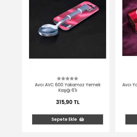
Avcı AVC 600 Yakamoz Yemek
Avcı Y
Kaşığı 6'lı
315,90 TL
Sepete Ekle