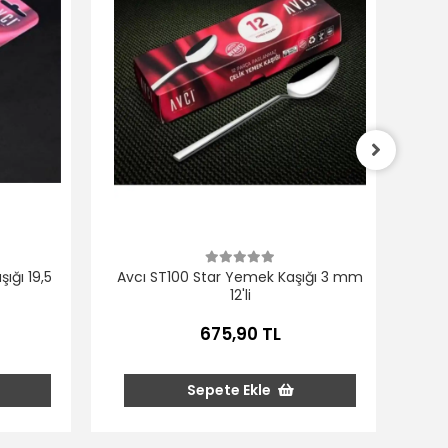
Avc
ığı 19,5
Avcı ST100 Star Yemek Kaşığı 3 mm
12'li
675,90 TL
Sepete Ekle