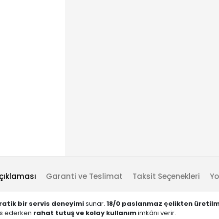
çıklaması
Garanti ve Teslimat
Taksit Seçenekleri
Yo
ratik bir servis deneyimi
sunar.
18/0 paslanmaz çelikten üretilm
vis ederken
rahat tutuş ve kolay kullanım
imkânı verir.