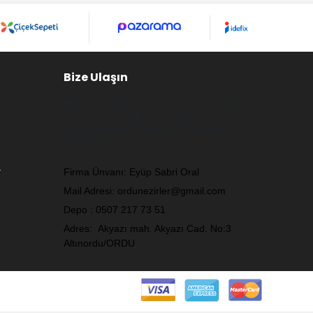
Bize Ulaşın
Firmamız Haftaiçi 09:00 - 17:00 Cumartesi
09:00 - 17:00 saatleri arasında
ulaşabilirsiniz.Pazar günleri firmamız
kapalıdır.
.
Firma Ünvanı: Eyüp Sabri Oral
Mail Adresi:
ordunezirler@gmail.com
Depo : 0507 217 73 51
Adres: Akyazı mah. Akyazı Cad. No:3
Altınordu/ORDU