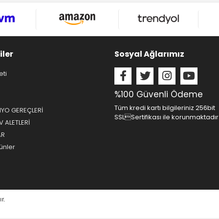
iler
Sosyal Ağlarımız
eti
%100 Güvenli Ödeme
Tüm kredi kartı bilgileriniz 256bit
NYO GEREÇLERİ
SSLSertifikası ile korunmaktadır
 ALETLERİ
AR
ünler
ır.