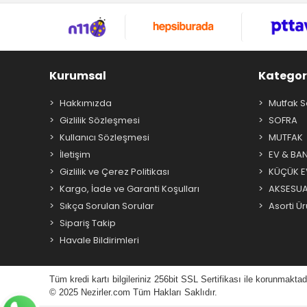
Kurumsal
Kategor
Hakkımızda
Mutfak S
Gizlilik Sözleşmesi
SOFRA
Kullanıcı Sözleşmesi
MUTFAK
İletişim
EV & BA
Gizlilik ve Çerez Politikası
KÜÇÜK EV
Kargo, İade ve Garanti Koşulları
AKSESU
Sıkça Sorulan Sorular
Asorti Ür
Sipariş Takip
Havale Bildirimleri
Tüm kredi kartı bilgileriniz 256bit SSL Sertifikası ile korunmaktad
© 2025 N
ezirler.com
Tüm Hakları Saklıdır.