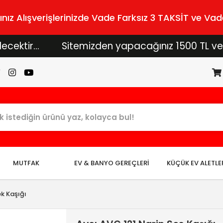
z Alışverişlerinizde Vade Farksız 3 TAKSİT ve Vade
...
Sitemizden yapacağınız 1500 TL ve üzeri al
MUTFAK
EV & BANYO GEREÇLERİ
KÜÇÜK EV ALETLE
k Kaşığı