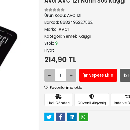
Avcı AVC 121 Narin Sos Kaşığı
Ürün Kodu:
AVC 121
Barkod:
8682495227562
Marka:
AVCI
Kategori:
Yemek Kaşığı
Stok:
9
Fiyat
214,90 TL
Sepete Ekle
Favorilerime ekle
Hızlı Gönderi
Güvenli Alışveriş
İade ve 