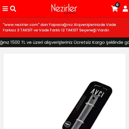
0
"www.nezirler.com" dan Yapacağınız Alışverişlerinizde Vade
Farksız 3 TAKSİT ve Vade Farklı 12 TAKSİT Seçeneği Vardır.
z 1500 TL ve üzeri alışverişleriniz Ücretsiz Kargo şeklinde gönd