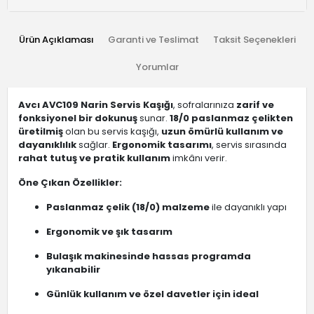
Ürün Açıklaması
Garanti ve Teslimat
Taksit Seçenekleri
Yorumlar
Avcı AVC109 Narin Servis Kaşığı
, sofralarınıza
zarif ve
fonksiyonel bir dokunuş
sunar.
18/0 paslanmaz çelikten
üretilmiş
olan bu servis kaşığı,
uzun ömürlü kullanım ve
dayanıklılık
sağlar.
Ergonomik tasarımı
, servis sırasında
rahat tutuş ve pratik kullanım
imkânı verir.
Öne Çıkan Özellikler:
Paslanmaz çelik (18/0) malzeme
ile dayanıklı yapı
Ergonomik ve şık tasarım
Bulaşık makinesinde hassas programda
yıkanabilir
Günlük kullanım ve özel davetler için ideal