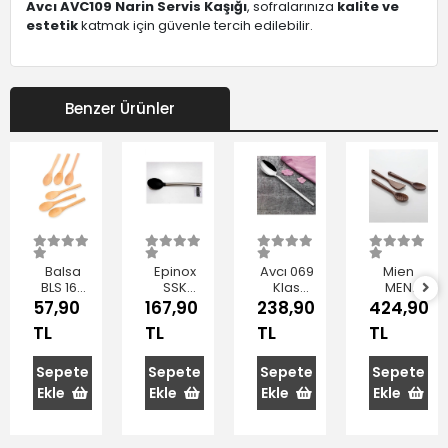
Avcı AVC109 Narin Servis Kaşığı
, sofralarınıza
kalite ve
estetik
katmak için güvenle tercih edilebilir.
Benzer Ürünler
Balsa
Epinox
Avcı 069
Mien
BLS 16B
SSK
Klas
MEN
Kahverengi
Silikon
Servis
7B152
57,90
167,90
238,90
424,90
Ahşap
Servis
Kaşığı
Akasya
TL
TL
TL
TL
Kaşık
Kaşığı 33
Ahşap
Seti 6'lı 16
cm
Kaşık
cm
Seti 3'lü
Sepete
Sepete
Sepete
Sepete
Ekle
Ekle
Ekle
Ekle