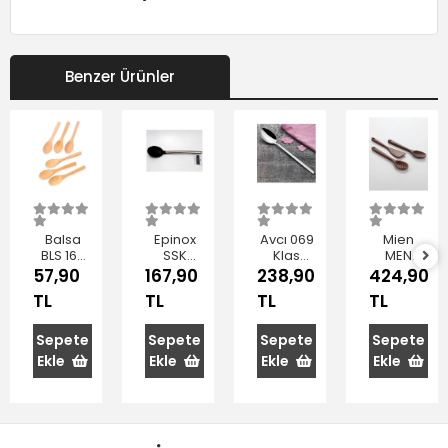
Benzer Ürünler
Balsa
Epinox
Avcı 069
Mien
BLS 16B
SSK
Klas
MEN
Kahverengi
Silikon
Servis
7B152
57,90
167,90
238,90
424,90
Ahşap
Servis
Kaşığı
Akasya
TL
TL
TL
TL
Kaşık
Kaşığı 33
Ahşap
Seti 6'lı 16
cm
Kaşık
cm
Seti 3'lü
Sepete
Sepete
Sepete
Sepete
Ekle
Ekle
Ekle
Ekle