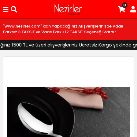
0
"www.nezirler.com" dan Yapacağınız Alışverişlerinizde Vade
Farksız 3 TAKSİT ve Vade Farklı 12 TAKSİT Seçeneği Vardır.
z 1500 TL ve üzeri alışverişleriniz Ücretsiz Kargo şeklinde gönd