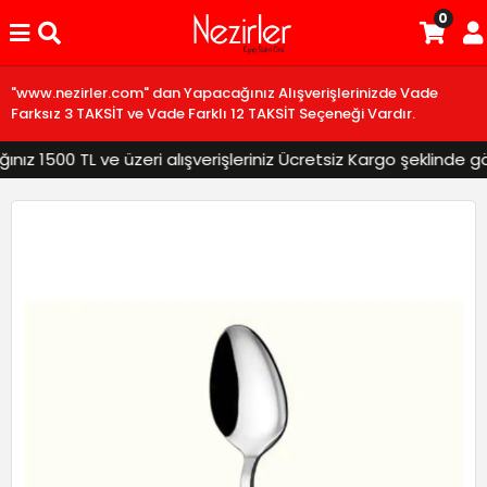
0
"www.nezirler.com" dan Yapacağınız Alışverişlerinizde Vade
Farksız 3 TAKSİT ve Vade Farklı 12 TAKSİT Seçeneği Vardır.
z 1500 TL ve üzeri alışverişleriniz Ücretsiz Kargo şeklinde gönd