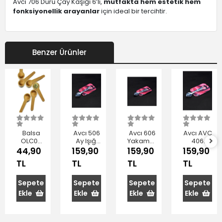
Avcı 706 Duru Çay Kaşığı 6’lı,
mutfakta hem estetik hem
fonksiyonellik arayanlar
için ideal bir tercihtir.
Benzer Ürünler
Balsa
Avcı 506
Avcı 606
Avcı AVC
OLC06
Ay Işığı
Yakamoz
406
Kahverengi
Çay
Çay
İstanbul
44,90
159,90
159,90
159,90
Bambu
Kaşığı
Kaşığı 6'lı
Çay
TL
TL
TL
TL
Ölçek
10,5 cm
Kaşığı 6'lı
Kaşığı 6'lı
6'lı
Sepete
Sepete
Sepete
Sepete
Ekle
Ekle
Ekle
Ekle