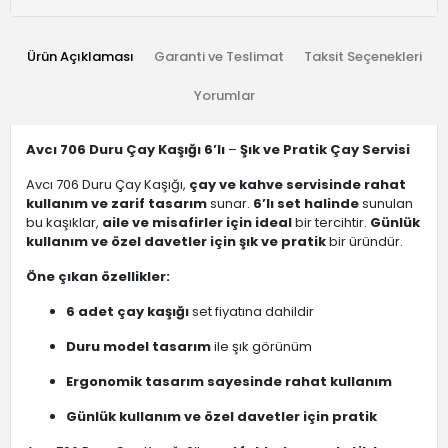
Ürün Açıklaması
Garanti ve Teslimat
Taksit Seçenekleri
Yorumlar
Avcı 706 Duru Çay Kaşığı 6’lı
–
Şık ve Pratik Çay Servisi
Avcı 706 Duru Çay Kaşığı,
çay ve kahve servisinde rahat
kullanım ve zarif tasarım
sunar.
6’lı set halinde
sunulan
bu kaşıklar,
aile ve misafirler için ideal
bir tercihtir.
Günlük
kullanım ve özel davetler için şık ve pratik
bir üründür.
Öne çıkan özellikler:
6 adet çay kaşığı
set fiyatına dahildir
Duru model tasarım
ile şık görünüm
Ergonomik tasarım sayesinde rahat kullanım
Günlük kullanım ve özel davetler için pratik