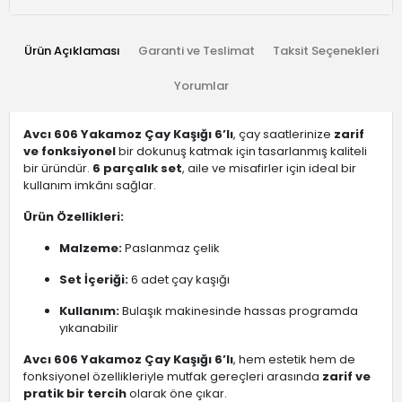
Ürün Açıklaması
Garanti ve Teslimat
Taksit Seçenekleri
Yorumlar
Avcı 606 Yakamoz Çay Kaşığı 6’lı
, çay saatlerinize
zarif
ve fonksiyonel
bir dokunuş katmak için tasarlanmış kaliteli
bir üründür.
6 parçalık set
, aile ve misafirler için ideal bir
kullanım imkânı sağlar.
Ürün Özellikleri:
Malzeme:
Paslanmaz çelik
Set İçeriği:
6 adet çay kaşığı
Kullanım:
Bulaşık makinesinde hassas programda
yıkanabilir
Avcı 606 Yakamoz Çay Kaşığı 6’lı
, hem estetik hem de
fonksiyonel özellikleriyle mutfak gereçleri arasında
zarif ve
pratik bir tercih
olarak öne çıkar.