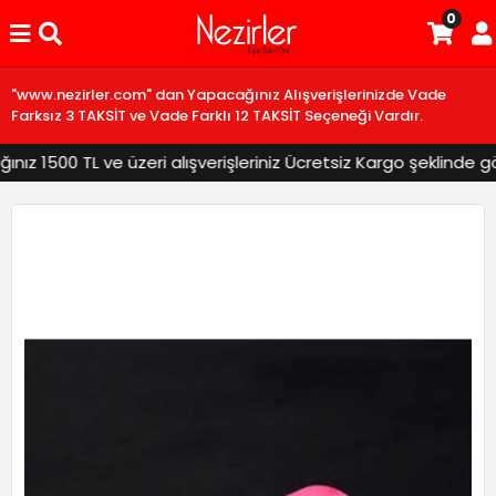
0
"www.nezirler.com" dan Yapacağınız Alışverişlerinizde Vade
Farksız 3 TAKSİT ve Vade Farklı 12 TAKSİT Seçeneği Vardır.
z 1500 TL ve üzeri alışverişleriniz Ücretsiz Kargo şeklinde gönd