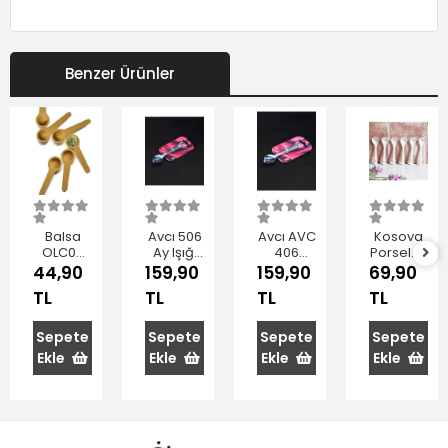
Benzer Ürünler
Balsa
Avcı 506
Avcı AVC
Kosova
OLC06
Ay Işığı
406
Porselen
Kahverengi
Çay
İstanbul
Küçük
44,90
159,90
159,90
69,90
Bambu
Kaşığı
Çay
Kaşık
TL
TL
TL
TL
Ölçek
10,5 cm
Kaşığı 6'lı
10,5 cm
Kaşığı 6'lı
6'lı
6'lı
Sepete
Sepete
Sepete
Sepete
Ekle
Ekle
Ekle
Ekle