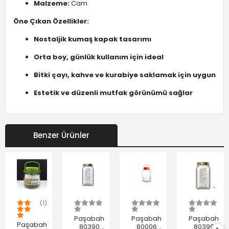
Malzeme:
Cam
Öne Çıkan Özellikler:
Nostaljik kumaş kapak tasarımı
Orta boy, günlük kullanım için ideal
Bitki çayı, kahve ve kurabiye saklamak için uygun
Estetik ve düzenli mutfak görünümü sağlar
Benzer Ürünler
(1)
Paşabahçe
Paşabahçe
Paşabahçe
Paşabahçe
80390
80006
80399