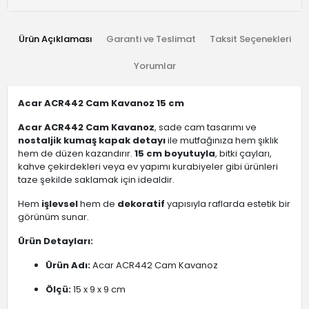
Ürün Açıklaması
Garanti ve Teslimat
Taksit Seçenekleri
Yorumlar
Acar ACR442 Cam Kavanoz 15 cm
Acar ACR442 Cam Kavanoz
, sade cam tasarımı ve
nostaljik kumaş kapak detayı
ile mutfağınıza hem şıklık
hem de düzen kazandırır.
15 cm boyutuyla
, bitki çayları,
kahve çekirdekleri veya ev yapımı kurabiyeler gibi ürünleri
taze şekilde saklamak için idealdir.
Hem
işlevsel
hem de
dekoratif
yapısıyla raflarda estetik bir
görünüm sunar.
Ürün Detayları:
Ürün Adı:
Acar ACR442 Cam Kavanoz
Ölçü:
15 x 9 x 9 cm