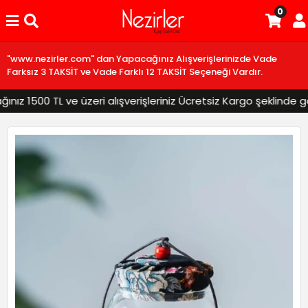
0
"www.nezirler.com" dan Yapacağınız Alışverişlerinizde Vade
Farksız 3 TAKSİT ve Vade Farklı 12 TAKSİT Seçeneği Vardır.
z 1500 TL ve üzeri alışverişleriniz Ücretsiz Kargo şeklinde gön