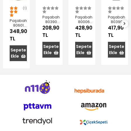
(1)
Paşabahçe
Paşabahçe
Paşabahçe
Paşabahçe
80390
80006
80399
80601
Metal
Kırmızı
Metal
208,90
428,90
417,90
Harvest
348,90
Kapaklı
Kapaklı
Kapaklı
TL
TL
TL
Kapaklı
Cam
Kavanoz
Kavanoz
TL
Cam
Kavanoz
4 Lt
5 lt
Kavanoz
1500 cc
Sepete
Sepete
Sepete
2 Lt
Sepete
Ekle
Ekle
Ekle
Ekle