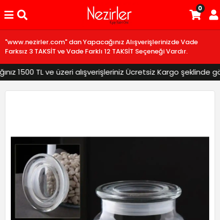
0
"www.nezirler.com" dan Yapacağınız Alışverişlerinizde Vade
Farksız 3 TAKSİT ve Vade Farklı 12 TAKSİT Seçeneği Vardır.
 1500 TL ve üzeri alışverişleriniz Ücretsiz Kargo şeklinde gönd