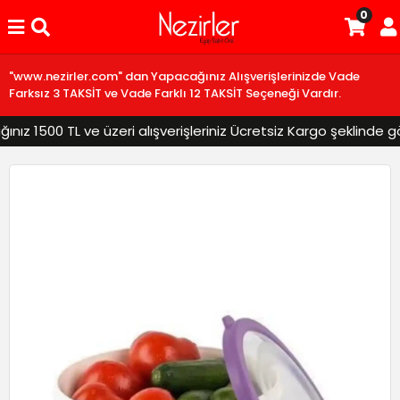
0
"www.nezirler.com" dan Yapacağınız Alışverişlerinizde Vade
Farksız 3 TAKSİT ve Vade Farklı 12 TAKSİT Seçeneği Vardır.
z 1500 TL ve üzeri alışverişleriniz Ücretsiz Kargo şeklinde gönd