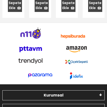
cc
cc
2500 cc
Sepete
Sepete
Sepete
Sepete
Ekle
Ekle
Ekle
Ekle
Kurumsal