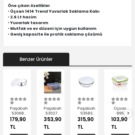
Öne çıkan özellikler
•
Üçsan 1414 Trend Yuvarlak Saklama Kabı
•
2.6 Lt hacim
•
Yuvarlak tasarım
•
Mutfak ve ev düzeni için uygun kullanım
•
Geniş kapasite ile pratik saklama çözümü
Benzer Ürünler
Paşabahçe
Paşabahçe
Paşabahçe
Üçsan
530683
530276
53583
895
Polar İki
Bölmeli
Beyaz
Trend
179,90
353,90
315,90
103,90
Bölmeli
Cam
Kapak
Saklama
TL
TL
TL
TL
Saklama
Saklama
Saklama
Kabı 20
Kabı 785
Kabı 630
Kabı
Cm