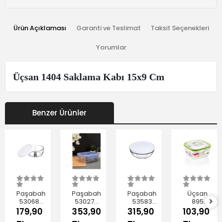
Ürün Açıklaması
Garanti ve Teslimat
Taksit Seçenekleri
Yorumlar
Üçsan 1404 Saklama Kabı 15x9 Cm
Benzer Ürünler
Paşabahçe
Paşabahçe
Paşabahçe
Üçsan
530683
530276
53583
895
Polar İki
Bölmeli
Beyaz
Trend
179,90
353,90
315,90
103,90
Bölmeli
Cam
Kapak
Saklama