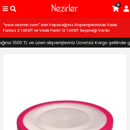
0
"www.nezirler.com" dan Yapacağınız Alışverişlerinizde Vade
Farksız 3 TAKSİT ve Vade Farklı 12 TAKSİT Seçeneği Vardır.
ız 1500 TL ve üzeri alışverişleriniz Ücretsiz Kargo şeklinde gön