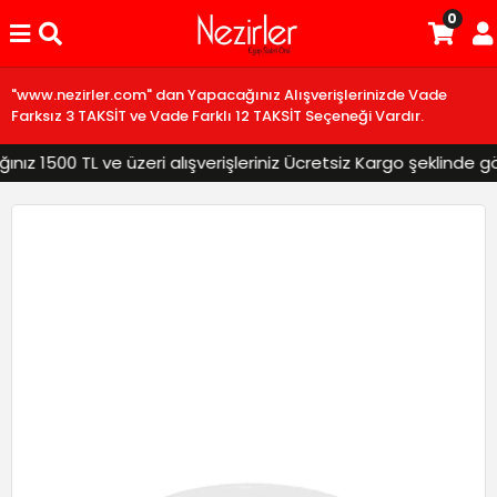
0
"www.nezirler.com" dan Yapacağınız Alışverişlerinizde Vade
Farksız 3 TAKSİT ve Vade Farklı 12 TAKSİT Seçeneği Vardır.
z 1500 TL ve üzeri alışverişleriniz Ücretsiz Kargo şeklinde gönd