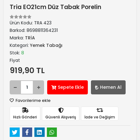
Tria EO21cm Düz Tabak Porelin
Ürün Kodu:
TRA 423
Barkod:
8698811364231
Marka:
TRİA
Kategori:
Yemek Tabağı
Stok:
8
Fiyat
919,90 TL
Sepete Ekle
Hemen Al
Favorilerime ekle
Hızlı Gönderi
Güvenli Alışveriş
İade ve Değişim