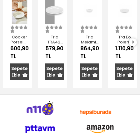
Cooker
Tria
Tria
Tra Eo
Porselen
TRA421
Melamin
Polerin
Yemek
Porelin
Beyaz
21cm
600,90
579,90
864,90
1.110,90
Tabağı
Düz
Çukur
Düz
TL
TL
TL
TL
20 cm
Tabak 17
Tabak
Tabak
6'lı
Cm 6 Lı
20 cm
Sepete
Sepete
Sepete
Sepete
Ekle
Ekle
Ekle
Ekle