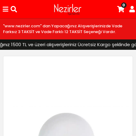
0
"www.nezirler.com" dan Yapacağınız Alışverişlerinizde Vade
Farksız 3 TAKSİT ve Vade Farklı 12 TAKSİT Seçeneği Vardır.
z 1500 TL ve üzeri alışverişleriniz Ücretsiz Kargo şeklinde gönd