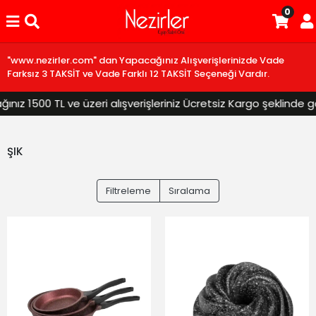
0
"www.nezirler.com" dan Yapacağınız Alışverişlerinizde Vade
Farksız 3 TAKSİT ve Vade Farklı 12 TAKSİT Seçeneği Vardır.
ız 1500 TL ve üzeri alışverişleriniz Ücretsiz Kargo şeklinde gön
ŞIK
Filtreleme
Sıralama