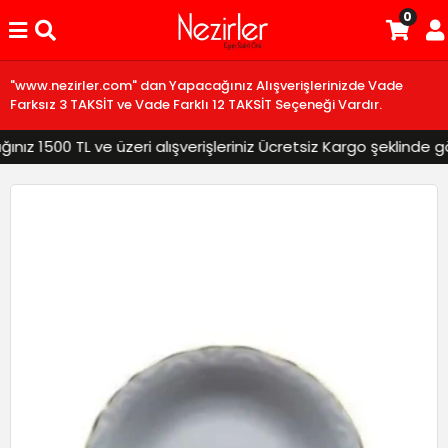
0
"www.nezirler.com" dan Yapacağınız Alışverişlerinizde Vade
Farksız 3 TAKSİT ve Vade Farklı 12 TAKSİT Seçeneği Vardır.
z 1500 TL ve üzeri alışverişleriniz Ücretsiz Kargo şeklinde gön