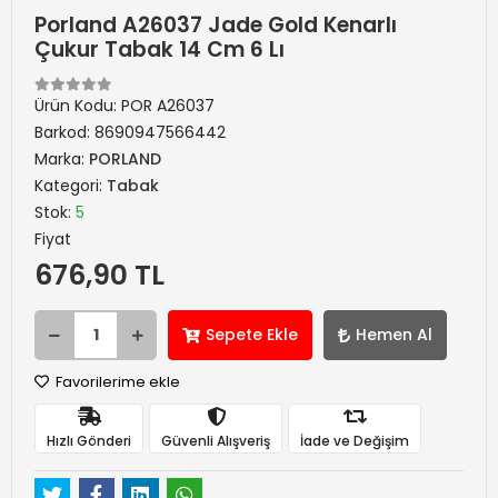
Porland A26037 Jade Gold Kenarlı
Çukur Tabak 14 Cm 6 Lı
Ürün Kodu:
POR A26037
Barkod:
8690947566442
Marka:
PORLAND
Kategori:
Tabak
Stok:
5
Fiyat
676,90 TL
Sepete Ekle
Hemen Al
Favorilerime ekle
Hızlı Gönderi
Güvenli Alışveriş
İade ve Değişim