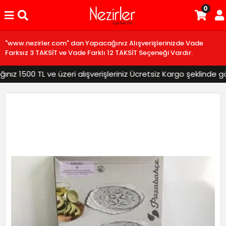
0
"www.nezirler.com" dan Yapacağınız Alışverişlerinizde Vade
Farksız 3 TAKSİT ve Vade Farklı 12 TAKSİT Seçeneği Vardır.
z 1500 TL ve üzeri alışverişleriniz Ücretsiz Kargo şeklinde gönd