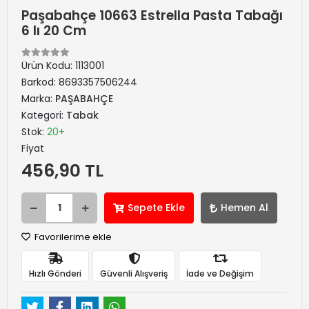
Paşabahçe 10663 Estrella Pasta Tabağı
6 lı 20 Cm
Ürün Kodu:
1113001
Barkod:
8693357506244
Marka:
PAŞABAHÇE
Kategori:
Tabak
Stok:
20+
Fiyat
456,90 TL
Sepete Ekle
Hemen Al
Favorilerime ekle
Hızlı Gönderi
Güvenli Alışveriş
İade ve Değişim