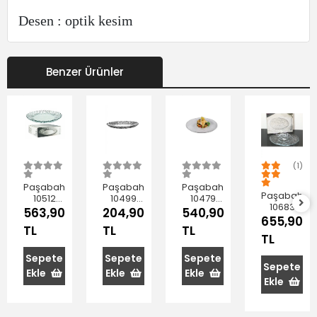
Desen : optik kesim
Benzer Ürünler
(1)
Paşabahçe
Paşabahçe
Paşabahçe
Paşabahçe
10512
10499
10479
10683
Aurora
Aurora
Generation
563,90
204,90
540,90
Estrella
655,90
Pasta
Servis
Servis
TL
TL
TL
Yemek
Tabağı
Tabağı
Tabağı
TL
Tabağı
20 cm
31.5 cm
26,8 cm
2x28 cm
6'lı
6'lı
Sepete
Sepete
Sepete
6'lı
Sepete
Ekle
Ekle
Ekle
Ekle