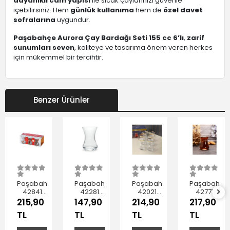
dayanıklı cam yapısı
ile sıcak çaylarınızı güvenle
içebilirsiniz. Hem
günlük kullanıma
hem de
özel davet
sofralarına
uygundur.
Paşabahçe Aurora Çay Bardağı Seti 155 cc 6’lı
,
zarif
sunumları seven
, kaliteye ve tasarıma önem veren herkes
için mükemmel bir tercihtir.
Benzer Ürünler
Paşabahçe
Paşabahçe
Paşabahçe
Paşabahçe
42841
42281
42021
42771
Dantel
Çay
Yaldızlı
Vefa
215,90
147,90
214,90
217,90
Çay
Bardağı
Çay
Çay
TL
TL
TL
TL
Bardağı
108 cc 6'lı
Bardağı
Bardağı
145 cc
120 cc 6'lı
130 cc 6'lı