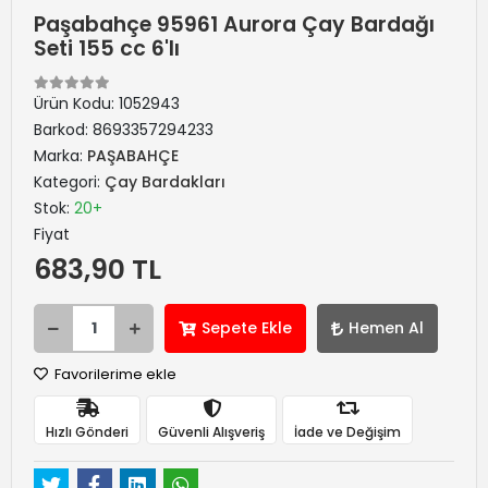
Paşabahçe 95961 Aurora Çay Bardağı
Seti 155 cc 6'lı
Ürün Kodu:
1052943
Barkod:
8693357294233
Marka:
PAŞABAHÇE
Kategori:
Çay Bardakları
Stok:
20+
Fiyat
683,90 TL
Sepete Ekle
Hemen Al
Favorilerime ekle
Hızlı Gönderi
Güvenli Alışveriş
İade ve Değişim