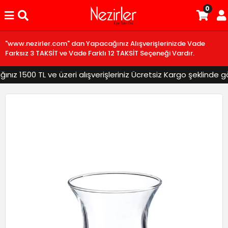
0
"www.nezirler.com" dan Yapacağınız Alışverişlerinizde Vade
Farksız 3 TAKSİT ve Vade Farklı 12 TAKSİT Seçeneği Vardır.
z 1500 TL ve üzeri alışverişleriniz Ücretsiz Kargo şeklinde gönd