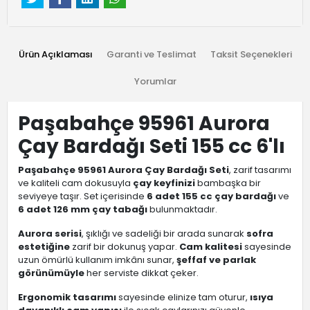
Ürün Açıklaması
Garanti ve Teslimat
Taksit Seçenekleri
Yorumlar
Paşabahçe 95961 Aurora
Çay Bardağı Seti 155 cc 6'lı
Paşabahçe 95961 Aurora Çay Bardağı Seti
, zarif tasarımı
ve kaliteli cam dokusuyla
çay keyfinizi
bambaşka bir
seviyeye taşır. Set içerisinde
6 adet 155 cc çay bardağı
ve
6 adet 126 mm çay tabağı
bulunmaktadır.
Aurora serisi
, şıklığı ve sadeliği bir arada sunarak
sofra
estetiğine
zarif bir dokunuş yapar.
Cam kalitesi
sayesinde
uzun ömürlü kullanım imkânı sunar,
şeffaf ve parlak
görünümüyle
her serviste dikkat çeker.
Ergonomik tasarımı
sayesinde elinize tam oturur,
ısıya