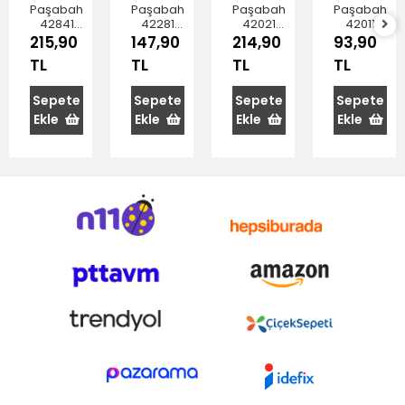
Paşabahçe
Paşabahçe
Paşabahçe
Paşabahçe
42841
42281
42021
42011
Dantel
Çay
Yaldızlı
Kandilli
215,90
147,90
214,90
93,90
Çay
Bardağı
Çay
Çay
TL
TL
TL
TL
Bardağı
108 cc 6'lı
Bardağı
Bardağı
145 cc
120 cc 6'lı
90 cc 6'lı
6'lı
Sepete
Sepete
Sepete
Sepete
Ekle
Ekle
Ekle
Ekle