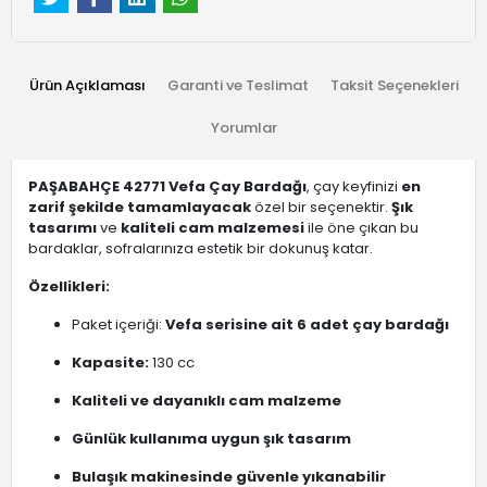
Ürün Açıklaması
Garanti ve Teslimat
Taksit Seçenekleri
Yorumlar
PAŞABAHÇE 42771 Vefa Çay Bardağı
, çay keyfinizi
en
zarif şekilde tamamlayacak
özel bir seçenektir.
Şık
tasarımı
ve
kaliteli cam malzemesi
ile öne çıkan bu
bardaklar, sofralarınıza estetik bir dokunuş katar.
Özellikleri:
Paket içeriği:
Vefa serisine ait 6 adet çay bardağı
Kapasite:
130 cc
Kaliteli ve dayanıklı cam malzeme
Günlük kullanıma uygun şık tasarım
Bulaşık makinesinde güvenle yıkanabilir