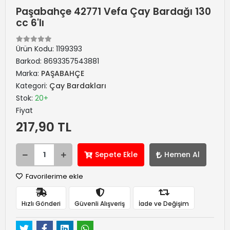
Paşabahçe 42771 Vefa Çay Bardağı 130
cc 6'lı
Ürün Kodu:
1199393
Barkod:
8693357543881
Marka:
PAŞABAHÇE
Kategori:
Çay Bardakları
Stok:
20+
Fiyat
217,90 TL
Sepete Ekle
Hemen Al
Favorilerime ekle
Hızlı Gönderi
Güvenli Alışveriş
İade ve Değişim