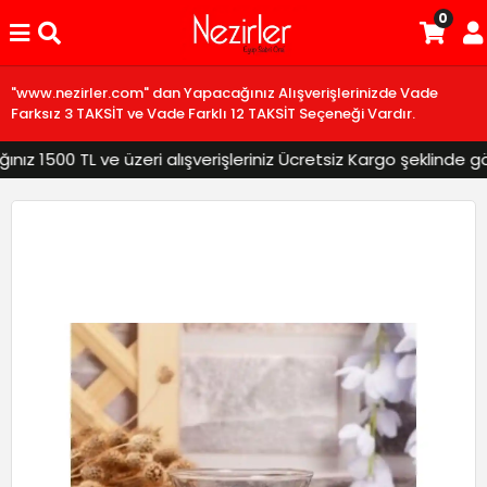
0
"www.nezirler.com" dan Yapacağınız Alışverişlerinizde Vade
Farksız 3 TAKSİT ve Vade Farklı 12 TAKSİT Seçeneği Vardır.
 1500 TL ve üzeri alışverişleriniz Ücretsiz Kargo şeklinde gönd