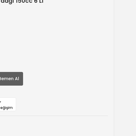
ağı 150cc 6 Lı
Hemen Al
Değişim