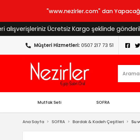
"www.nezirler.com" dan Yapacağını
erişleriniz Ücretsiz Kargo şeklinde gönderilecekti
Müşteri Hizmetleri:
0507 217 73 51
Mutfak Seti
SOFRA
Ana Sayfa
SOFRA
Bardak & Kadeh Çeşitleri
Su v