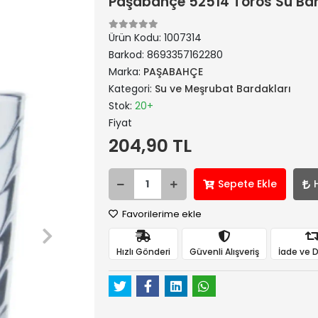
Paşabahçe 52514 Toros Su Bard
Ürün Kodu:
1007314
Barkod:
8693357162280
Marka:
PAŞABAHÇE
Kategori:
Su ve Meşrubat Bardakları
Stok:
20+
Fiyat
204,90 TL
Sepete Ekle
Favorilerime ekle
Hızlı Gönderi
Güvenli Alışveriş
İade ve 