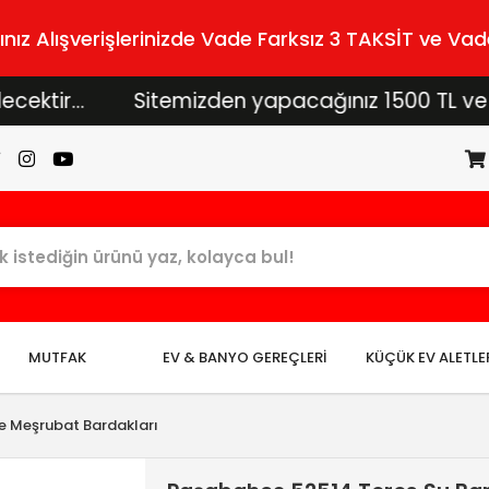
z Alışverişlerinizde Vade Farksız 3 TAKSİT ve Vade
r...
Sitemizden yapacağınız 1500 TL ve üzeri a
MUTFAK
EV & BANYO GEREÇLERİ
KÜÇÜK EV ALETLE
e Meşrubat Bardakları