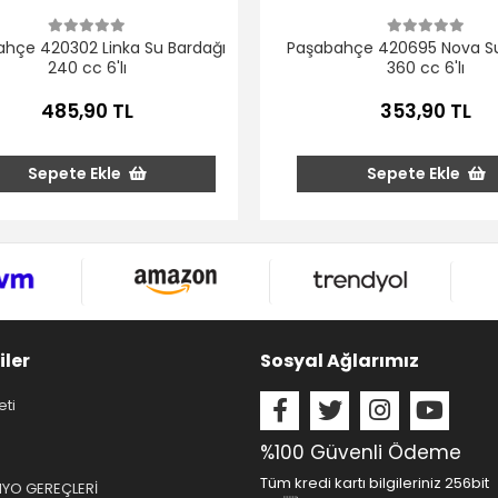
hçe 420302 Linka Su Bardağı
Paşabahçe 420695 Nova Su
240 cc 6'lı
360 cc 6'lı
485,90 TL
353,90 TL
Sepete Ekle
Sepete Ekle
iler
Sosyal Ağlarımız
eti
%100 Güvenli Ödeme
Tüm kredi kartı bilgileriniz 256bit
NYO GEREÇLERİ