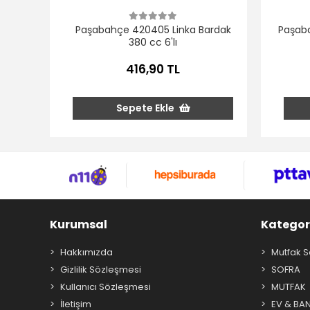
Paşabahçe 420405 Linka Bardak
Paşaba
380 cc 6'lı
416,90 TL
Sepete Ekle
Kurumsal
Kategor
Hakkımızda
Mutfak S
Gizlilik Sözleşmesi
SOFRA
Kullanıcı Sözleşmesi
MUTFAK
İletişim
EV & BA