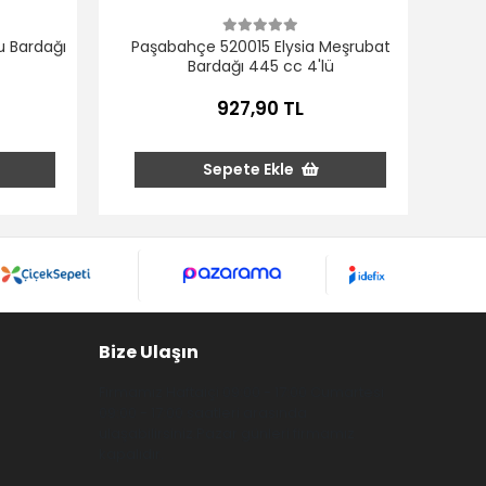
 Bardağı
Paşabahçe 520015 Elysia Meşrubat
Bardağı 445 cc 4'lü
927,90 TL
Sepete Ekle
Bize Ulaşın
Firmamız Haftaiçi 09:00 - 17:00 Cumartesi
09:00 - 17:00 saatleri arasında
ulaşabilirsiniz.Pazar günleri firmamız
kapalıdır.