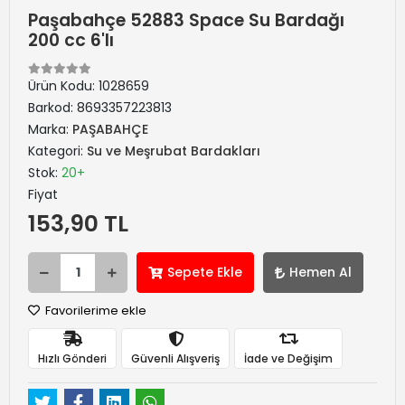
Paşabahçe 52883 Space Su Bardağı
200 cc 6'lı
Ürün Kodu:
1028659
Barkod:
8693357223813
Marka:
PAŞABAHÇE
Kategori:
Su ve Meşrubat Bardakları
Stok:
20+
Fiyat
153,90 TL
Sepete Ekle
Hemen Al
Favorilerime ekle
Hızlı Gönderi
Güvenli Alışveriş
İade ve Değişim