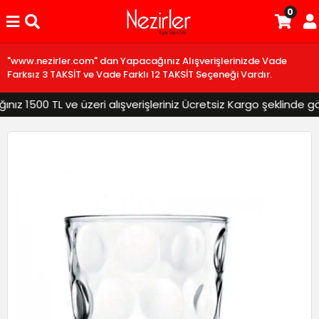
0
"www.nezirler.com" dan Yapacağınız Alışverişlerinizde Vade
Farksız 3 TAKSİT ve Vade Farklı 12 TAKSİT Seçeneği Vardır.
z 1500 TL ve üzeri alışverişleriniz Ücretsiz Kargo şeklinde gönd