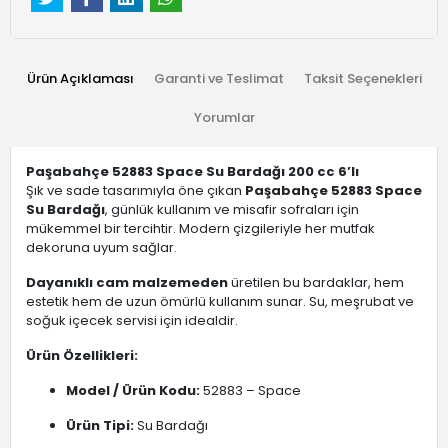
Ürün Açıklaması
Garanti ve Teslimat
Taksit Seçenekleri
Yorumlar
Paşabahçe 52883 Space Su Bardağı 200 cc 6’lı
Şık ve sade tasarımıyla öne çıkan
Paşabahçe 52883 Space
Su Bardağı
, günlük kullanım ve misafir sofraları için
mükemmel bir tercihtir. Modern çizgileriyle her mutfak
dekoruna uyum sağlar.
Dayanıklı cam malzemeden
üretilen bu bardaklar, hem
estetik hem de uzun ömürlü kullanım sunar. Su, meşrubat ve
soğuk içecek servisi için idealdir.
Ürün Özellikleri:
Model / Ürün Kodu:
52883 – Space
Ürün Tipi:
Su Bardağı