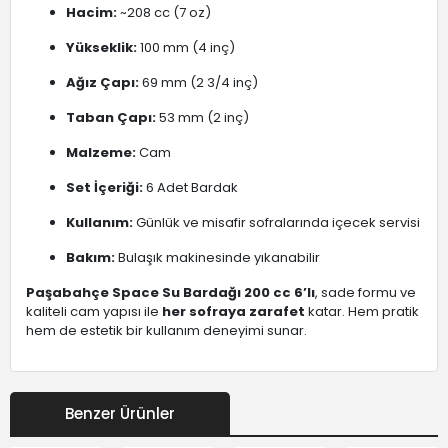
Hacim:
~208 cc (7 oz)
Yükseklik:
100 mm (4 inç)
Ağız Çapı:
69 mm (2 3/4 inç)
Taban Çapı:
53 mm (2 inç)
Malzeme:
Cam
Set İçeriği:
6 Adet Bardak
Kullanım:
Günlük ve misafir sofralarında içecek servisi
Bakım:
Bulaşık makinesinde yıkanabilir
Paşabahçe Space Su Bardağı 200 cc 6’lı
, sade formu ve
kaliteli cam yapısı ile
her sofraya zarafet
katar. Hem pratik
hem de estetik bir kullanım deneyimi sunar.
Benzer Ürünler