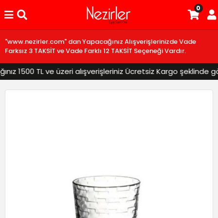
0
"www.nezirler.com" dan Yapacağınız Alışverişlerinizde Vade
Farksız 3 TAKSİT ve Vade Farklı 12 TAKSİT Seçeneği Vardır.
z 1500 TL ve üzeri alışverişleriniz Ücretsiz Kargo şeklinde gönd