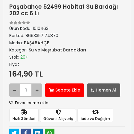
Paşabahçe 52499 Habitat Su Bardağı
202 cc 6 Lı
Ürün Kodu:
1010463
Barkod:
8693357174870
Marka:
PAŞABAHÇE
Kategori:
Su ve Meşrubat Bardakları
Stok:
20+
Fiyat
164,90 TL
Sepete Ekle
Hemen Al
Favorilerime ekle
Hızlı Gönderi
Güvenli Alışveriş
İade ve Değişim