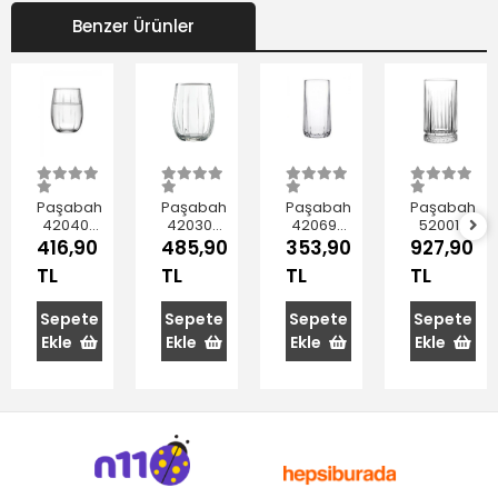
Benzer Ürünler
Paşabahçe
Paşabahçe
Paşabahçe
Paşabahçe
420405
420302
420695
520015
Linka
Linka Su
Nova Su
Elysia
416,90
485,90
353,90
927,90
Bardak
Bardağı
Bardağı
Meşrubat
TL
TL
TL
TL
380 cc
240 cc
360 cc
Bardağı
6'lı
6'lı
6'lı
445 cc
4'lü
Sepete
Sepete
Sepete
Sepete
Ekle
Ekle
Ekle
Ekle