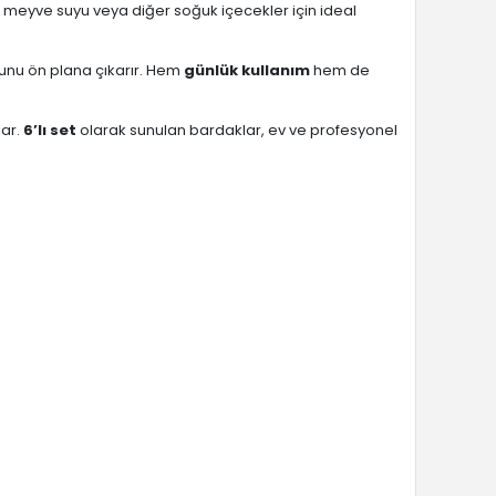
u, meyve suyu veya diğer soğuk içecekler için ideal
unu ön plana çıkarır. Hem
günlük kullanım
hem de
lar.
6’lı set
olarak sunulan bardaklar, ev ve profesyonel