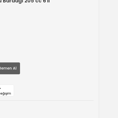
Bardağı 205 cc 6'lı
Hemen Al
Değişim