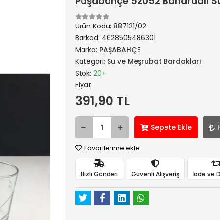
Paşabahçe 52052 Bahardalı Su 
Ürün Kodu:
887121/02
Barkod:
4628505486301
Marka:
PAŞABAHÇE
Kategori:
Su ve Meşrubat Bardakları
Stok:
20+
Fiyat
391,90 TL
Sepete Ekle
Favorilerime ekle
Hızlı Gönderi
Güvenli Alışveriş
İade ve 