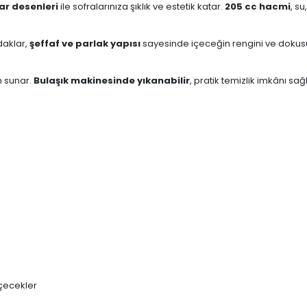
ar desenleri
ile sofralarınıza şıklık ve estetik katar.
205 cc hacmi
, s
daklar,
şeffaf ve parlak yapısı
sayesinde içeceğin rengini ve dokus
m sunar.
Bulaşık makinesinde yıkanabilir
, pratik temizlik imkânı sağ
çecekler