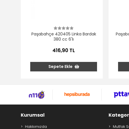
Paşabahçe 420405 Linka Bardak
Paşaba
380 cc 6'lı
416,90 TL
Sepete Ekle
Kurumsal
Kategor
Hakkımızda
Mutfak S