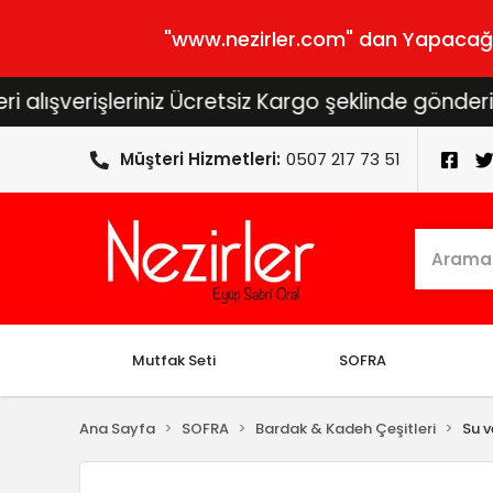
"www.nezirler.com" dan Yapacağını
rişleriniz Ücretsiz Kargo şeklinde gönderilecektir
Müşteri Hizmetleri:
0507 217 73 51
Mutfak Seti
SOFRA
Ana Sayfa
SOFRA
Bardak & Kadeh Çeşitleri
Su v