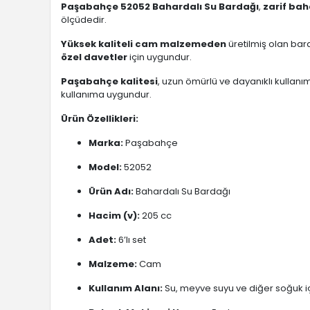
Paşabahçe 52052 Bahardalı Su Bardağı
,
zarif bah
ölçüdedir.
Yüksek kaliteli cam malzemeden
üretilmiş olan bar
özel davetler
için uygundur.
Paşabahçe kalitesi
, uzun ömürlü ve dayanıklı kullanı
kullanıma uygundur.
Ürün Özellikleri:
Marka:
Paşabahçe
Model:
52052
Ürün Adı:
Bahardalı Su Bardağı
Hacim (v):
205 cc
Adet:
6’lı set
Malzeme:
Cam
Kullanım Alanı:
Su, meyve suyu ve diğer soğuk i