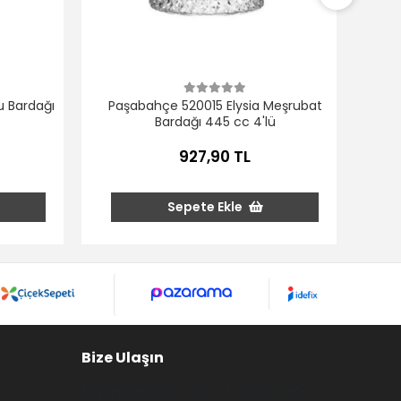
 Bardağı
Paşabahçe 520015 Elysia Meşrubat
Bardağı 445 cc 4'lü
927,90 TL
Sepete Ekle
Bize Ulaşın
Firmamız Haftaiçi 09:00 - 17:00 Cumartesi