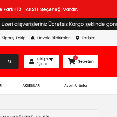
 Farklı 12 TAKSİT Seçeneği Vardır.
ışverişleriniz Ücretsiz Kargo şeklinde gönderilecek
Sipariş Takip
Havale Bildirimleri
İletişim
0
Giriş Yap
Sepetim
Üye Ol
Rİ
AKSESUAR
Asorti Ürünler