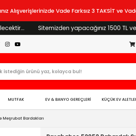
z Alışverişlerinizde Vade Farksız 3 TAKSİT ve Vade
...
Sitemizden yapacağınız 1500 TL ve üzeri al
MUTFAK
EV & BANYO GEREÇLERİ
KÜÇÜK EV ALETLE
e Meşrubat Bardakları