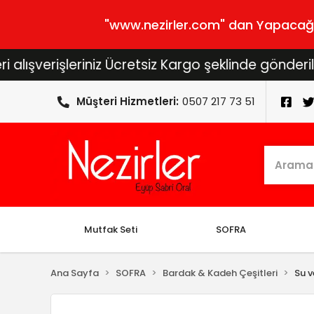
"www.nezirler.com" dan Yapacağını
rişleriniz Ücretsiz Kargo şeklinde gönderilecektir
Müşteri Hizmetleri:
0507 217 73 51
Mutfak Seti
SOFRA
Ana Sayfa
SOFRA
Bardak & Kadeh Çeşitleri
Su v