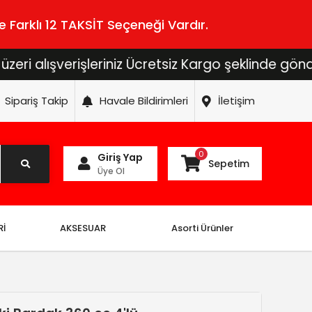
 Farklı 12 TAKSİT Seçeneği Vardır.
şverişleriniz Ücretsiz Kargo şeklinde gönderilecek
Sipariş Takip
Havale Bildirimleri
İletişim
0
Giriş Yap
Sepetim
Üye Ol
Rİ
AKSESUAR
Asorti Ürünler