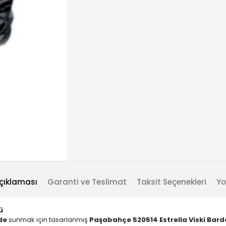
çıklaması
Garanti ve Teslimat
Taksit Seçenekleri
Yo
ü
lde
sunmak için tasarlanmış
Paşabahçe 520514 Estrella Viski Bard