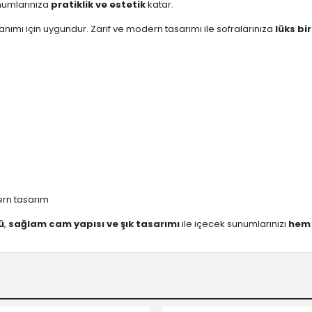
unumlarınıza
pratiklik ve estetik
katar.
nımı için uygundur. Zarif ve modern tasarımı ile sofralarınıza
lüks bi
ern tasarım
ü
,
sağlam cam yapısı ve şık tasarımı
ile içecek sunumlarınızı
hem 