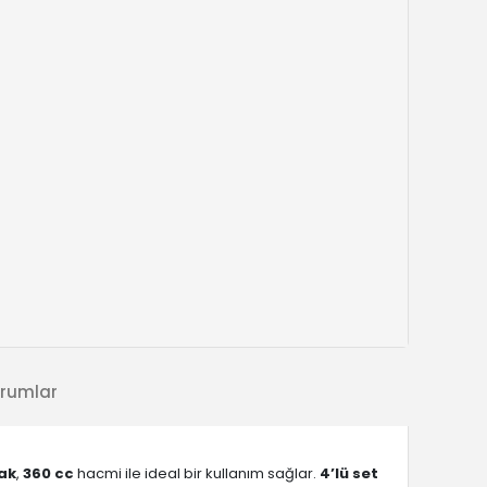
rumlar
ak
,
360 cc
hacmi ile ideal bir kullanım sağlar.
4’lü set