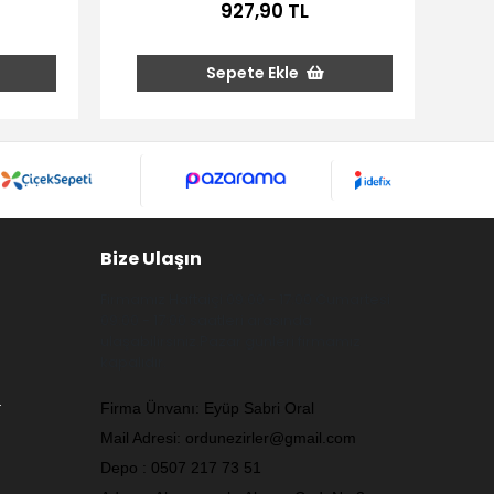
927,90 TL
Sepete Ekle
Bize Ulaşın
Firmamız Haftaiçi 09:00 - 17:00 Cumartesi
09:00 - 17:00 saatleri arasında
ulaşabilirsiniz.Pazar günleri firmamız
kapalıdır.
.
Firma Ünvanı: Eyüp Sabri Oral
Mail Adresi:
ordunezirler@gmail.com
Depo : 0507 217 73 51