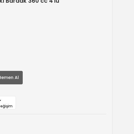
ki Bardak 360 cc 4'lü
Hemen Al
Değişim