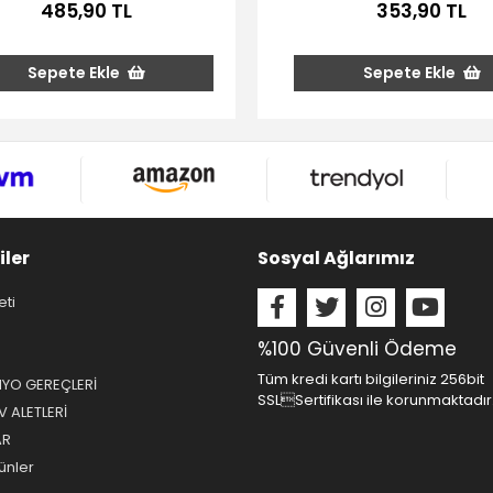
485,90 TL
353,90 TL
Sepete Ekle
Sepete Ekle
iler
Sosyal Ağlarımız
eti
%100 Güvenli Ödeme
Tüm kredi kartı bilgileriniz 256bit
NYO GEREÇLERİ
SSLSertifikası ile korunmaktadır
 ALETLERİ
AR
ünler