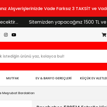
z Alışverişlerinizde Vade Farksız 3 TAKSİT ve Vade
...
Sitemizden yapacağınız 1500 TL ve üzeri alı
MUTFAK
EV & BANYO GEREÇLERİ
KÜÇÜK EV ALETLE
e Meşrubat Bardakları