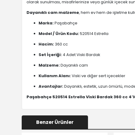
olarak sunulması, misafirlerinize veya günlük içecek s
Dayanıklı cam malzeme
, hem ev hem de işletme kulla
Marka:
Paşabahçe
Model / Ürün Kodu:
520514 Estrella
Hacim:
360 cc
Set İçeriği:
4 Adet Viski Bardak
Malzeme:
Dayanıklı cam
Kullanım Alanı:
Viski ve diğer sert içecekler
Avantajlar:
Dayanıklı, estetik, uzun ömürlü, mod
Paşabahçe 520514 Estrella Viski Bardak 360 cc 4’l
Benzer Ürünler