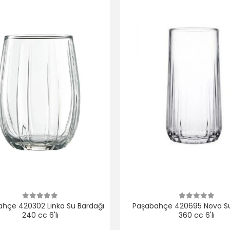
hçe 420302 Linka Su Bardağı
Paşabahçe 420695 Nova Su
240 cc 6'lı
360 cc 6'lı