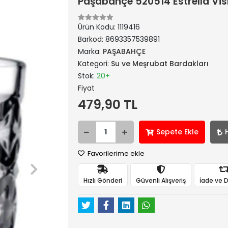
Paşabahçe 520514 Estrella Vis
Ürün Kodu:
1119416
Barkod:
8693357539891
Marka:
PAŞABAHÇE
Kategori:
Su ve Meşrubat Bardakları
Stok:
20+
Fiyat
479,90 TL
Sepete Ekle
Favorilerime ekle
Hızlı Gönderi
Güvenli Alışveriş
İade ve 