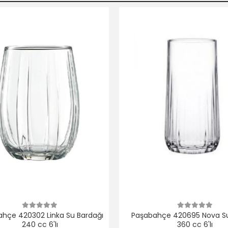
hçe 420302 Linka Su Bardağı
Paşabahçe 420695 Nova Su
240 cc 6'lı
360 cc 6'lı