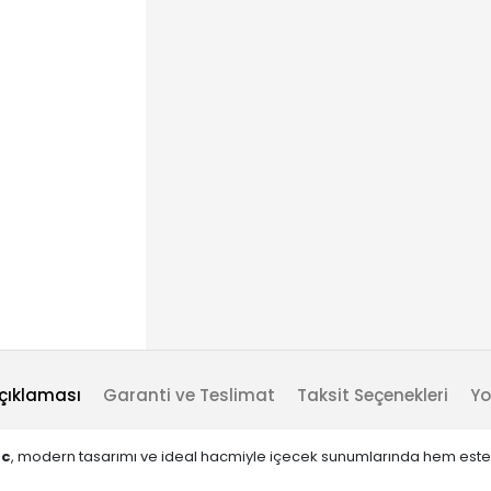
çıklaması
Garanti ve Teslimat
Taksit Seçenekleri
Yo
cc
, modern tasarımı ve ideal hacmiyle içecek sunumlarında hem estetik