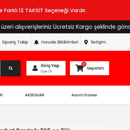
 Farklı 12 TAKSİT Seçeneği Vardır.
ışverişleriniz Ücretsiz Kargo şeklinde gönderilece
Sipariş Takip
Havale Bildirimleri
İletişim
0
Giriş Yap
Sepetim
Üye Ol
Rİ
AKSESUAR
Asorti Ürünler