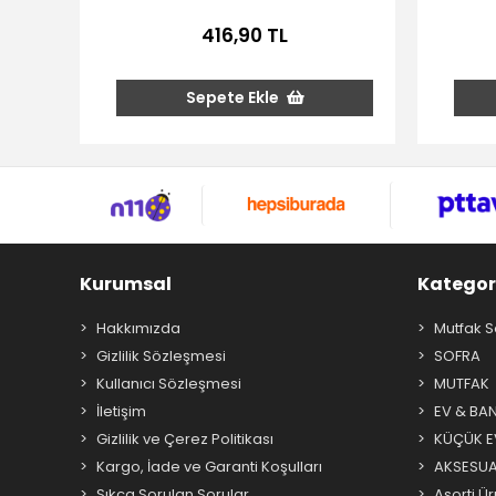
416,90 TL
Sepete Ekle
Kurumsal
Kategor
Hakkımızda
Mutfak S
Gizlilik Sözleşmesi
SOFRA
Kullanıcı Sözleşmesi
MUTFAK
İletişim
EV & BA
Gizlilik ve Çerez Politikası
KÜÇÜK EV
Kargo, İade ve Garanti Koşulları
AKSESU
Sıkça Sorulan Sorular
Asorti Ür