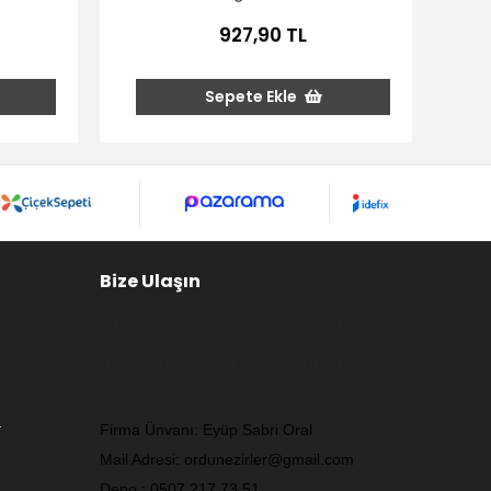
927,90 TL
Sepete Ekle
Bize Ulaşın
Firmamız Haftaiçi 09:00 - 17:00 Cumartesi
09:00 - 17:00 saatleri arasında
ulaşabilirsiniz.Pazar günleri firmamız
kapalıdır.
.
Firma Ünvanı: Eyüp Sabri Oral
Mail Adresi:
ordunezirler@gmail.com
Depo : 0507 217 73 51