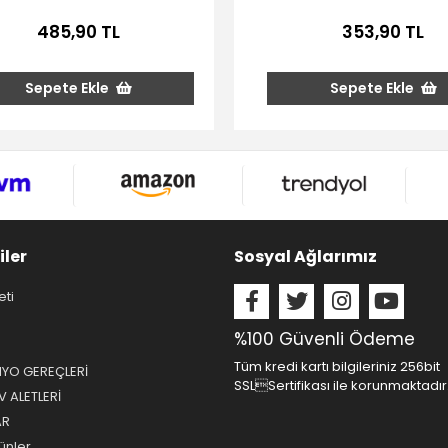
485,90 TL
353,90 TL
Sepete Ekle
Sepete Ekle
iler
Sosyal Ağlarımız
eti
%100 Güvenli Ödeme
Tüm kredi kartı bilgileriniz 256bit
NYO GEREÇLERİ
SSLSertifikası ile korunmaktadır
 ALETLERİ
AR
ünler