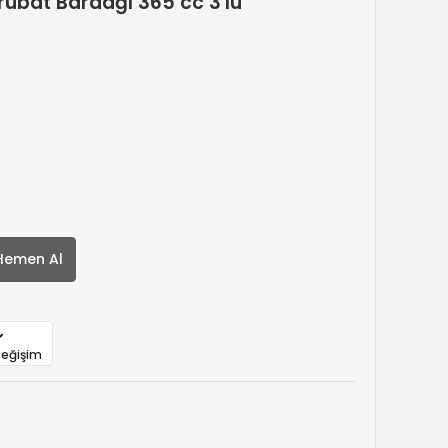
ubat Bardağı 365 cc 3'lü
Hemen Al
Değişim