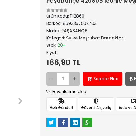
Paşabahçe 420805 Iconic Meşr
Ürün Kodu:
1112860
Barkod:
8693357502703
Marka:
PAŞABAHÇE
Kategori:
Su ve Meşrubat Bardakları
Stok:
20+
Fiyat
166,90 TL
Sepete Ekle
Favorilerime ekle
Hızlı Gönderi
Güvenli Alışveriş
İade ve 