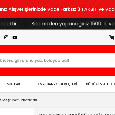
z Alışverişlerinizde Vade Farksız 3 TAKSİT ve Vade
...
Sitemizden yapacağınız 1500 TL ve üzeri al
MUTFAK
EV & BANYO GEREÇLERİ
KÜÇÜK EV ALETLE
e Meşrubat Bardakları