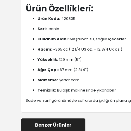
Ürün Özellikleri:
Ürün Kodu:
420805
Seri:
Iconic
Kullanım Alanı:
Meşrubat, su, soğuk içecekler
Hacim:
~365 cc (12 1/4 US oz. – 12 3/4 UK oz.)
Yükseklik:
129 mm (5”)
Ağız Çapı:
67 mm (2 3/4”)
Malzeme:
Şeffaf cam
Temizlik:
Bulaşık makinesinde yıkanabilir
Sade ve zarif görünümüyle sofralarda şıklığı ön plana çı
Benzer Ürünler