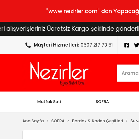
"www.nezirler.com" dan Yapacağını
rişleriniz Ücretsiz Kargo şeklinde gönderilecektir
Müşteri Hizmetleri:
0507 217 73 51
Mutfak Seti
SOFRA
Ana Sayfa
SOFRA
Bardak & Kadeh Çeşitleri
Su v