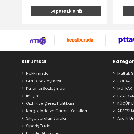
Sepete Ekle
Kurumsal
Kategor
Hakkımızda
Mutfak S
Gizlilik Sözleşmesi
SOFRA
Kullanıcı Sözleşmesi
MUTFAK
İletişim
EV & BA
Gizlilik ve Çerez Politikası
KÜÇÜK EV
Kargo, İade ve Garanti Koşulları
AKSESU
Sıkça Sorulan Sorular
Asorti Ür
Sipariş Takip
Havale Bildirimleri