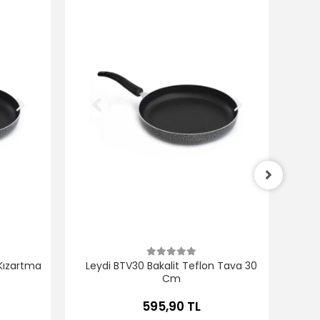
O
 Kızartma
Leydi BTV30 Bakalit Teflon Tava 30
Cm
595,90 TL