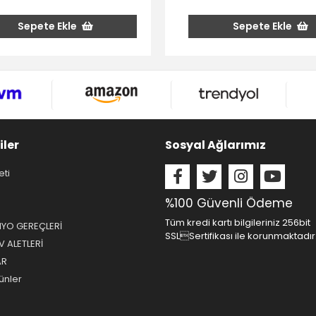
Sepete Ekle
Sepete Ekle
iler
Sosyal Ağlarımız
eti
%100 Güvenli Ödeme
Tüm kredi kartı bilgileriniz 256bit
NYO GEREÇLERİ
SSLSertifikası ile korunmaktadır
 ALETLERİ
AR
ünler