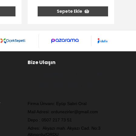
Sepete Ekle
Bize Ulaşın
Firmamız Haftaiçi 09:00 - 17:00 Cumartesi
09:00 - 17:00 saatleri arasında
ulaşabilirsiniz.Pazar günleri firmamız
kapalıdır.
.
Firma Ünvanı: Eyüp Sabri Oral
Mail Adresi:
ordunezirler@gmail.com
Depo : 0507 217 73 51
Adres: Akyazı mah. Akyazı Cad. No:3
Altınordu/ORDU