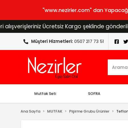
"www.nezirler.com" dan Yapacağını
rişleriniz Ücretsiz Kargo şeklinde gönderilecektir.
Müşteri Hizmetleri:
0507 217 73 51
Mutfak Seti
SOFRA
Ana Sayfa
MUTFAK
Pişirme Grubu Ürünler
Teflo