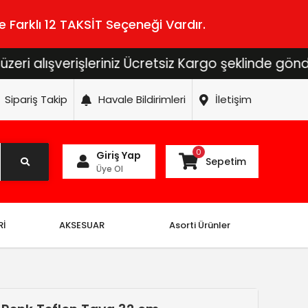
 Farklı 12 TAKSİT Seçeneği Vardır.
şverişleriniz Ücretsiz Kargo şeklinde gönderilecek
Sipariş Takip
Havale Bildirimleri
İletişim
0
Giriş Yap
Sepetim
Üye Ol
Rİ
AKSESUAR
Asorti Ürünler