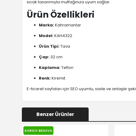
sıcak tasarımıyla mutfağınıza uyum sağlar.
Ürün Özellikleri
Marka:
Kahramanlar
Model:
KAH4322
Ürün Tipi:
Tava
Çap:
32 cm
Kaplama:
Teflon
Renk:
Kiremit
E-ticaret sayfaları için SEO uyumlu, sade ve anlaşılır şeki
Benzer Ürünler
KARGO BEDAVA