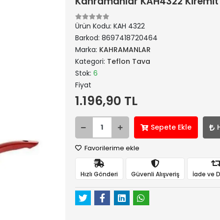
Kahramanlar KAH4322 Kiremit 
Ürün Kodu:
KAH 4322
Barkod:
8697418720464
Marka:
KAHRAMANLAR
Kategori:
Teflon Tava
Stok:
6
Fiyat
1.196,90 TL
Sepete Ekle
Favorilerime ekle
Hızlı Gönderi
Güvenli Alışveriş
İade ve 