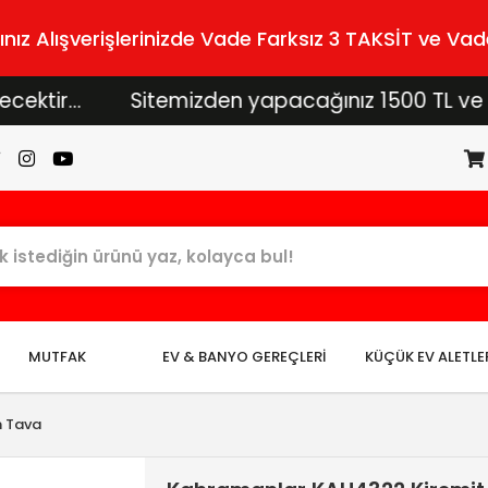
z Alışverişlerinizde Vade Farksız 3 TAKSİT ve Vade
..
Sitemizden yapacağınız 1500 TL ve üzeri alı
MUTFAK
EV & BANYO GEREÇLERİ
KÜÇÜK EV ALETLE
n Tava