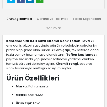
Ürün Açıklaması
Garanti ve Teslimat
Taksit Seçenekleri
Yorumlar
Kahramanlar KAH 4320 Kiremit Renk Teflon Tava 28
cm
, geniş yüzeyi sayesinde günlük ve kalabalık sofralar için
pratik bir pişirme alanı sunar.
28 cm çapı
, tek seferde daha
fazla yemek hazırlamaya olanak tanır.
Teflon kaplaması
,
pişirme sırasında yapışmayı azaltmaya yardımcı olurken
temizlik sürecini de kolaylaştırır.
Kiremit rengi
, sade ve
sıcak tasarımıyla mutfağınıza uyum sağlar.
Ürün Özellikleri
Marka:
Kahramanlar
Model:
KAH 4320
Ürün Tipi:
Tava