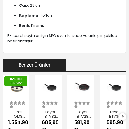
Çap:
28 cm
Kaplama:
Teflon
Renk:
Kiremit
E-ticaret sayfaları için SEO uyumlu, sade ve anlaşılır şekilde
hazırlanmıştır.
Benzer Ürünler
KARGO
BEDAVA
Oms
Leydi
Leydi
Leydi
OMS
BTV32
BTV28
BTV30
3222.32
Bakalit
Klasik
Bakalit
1.554,90
605,90
581,90
595,90
Metal
Teflon
Balık
Teflon