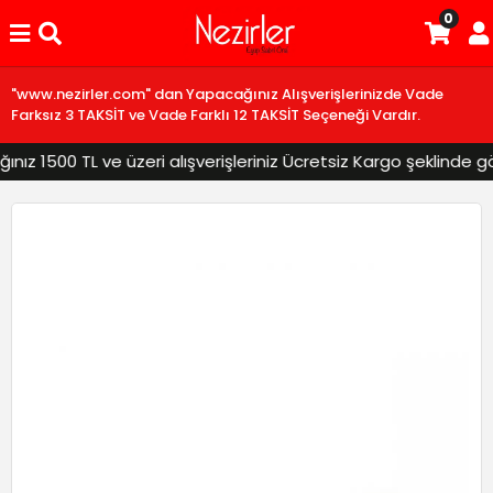
0
"www.nezirler.com" dan Yapacağınız Alışverişlerinizde Vade
Farksız 3 TAKSİT ve Vade Farklı 12 TAKSİT Seçeneği Vardır.
z 1500 TL ve üzeri alışverişleriniz Ücretsiz Kargo şeklinde gönd