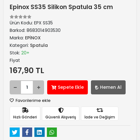
Epinox SS35 Silikon Spatula 35 cm
Ürün Kodu:
EPX SS35
Barkod:
8683014903530
Marka:
EPİNOX
Kategori:
Spatula
Stok:
20+
Fiyat
167,90 TL
Sepete Ekle
Hemen Al
Favorilerime ekle
Hızlı Gönderi
Güvenli Alışveriş
İade ve Değişim