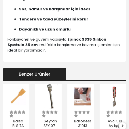
Sos, hamur ve karışımlar için ideal
Tencere ve tava yüzeylerini korur
Dayanıklı ve uzun ömürlü
Fonksiyonel ve güvenli yapısıyla
Epinox SS35 Silikon
Spatula 35 cm
, mutfakta karıştırma ve kazıma işlemleri için
ideal bir yardımcıdır.
Benzer Ürünler
Balsa
Seyran
Baroness
Avcı 510
BLS 7A
SEY 070
31013
Ay Işığı