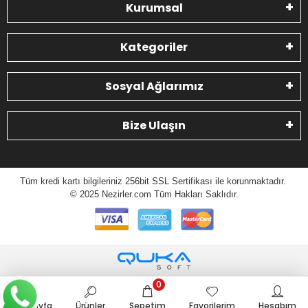
Kurumsal
Kategoriler
Sosyal Ağlarımız
Bize Ulaşın
Tüm kredi kartı bilgileriniz 256bit SSL Sertifikası ile korunmaktadır.
© 2025 N
ezirler.com
Tüm Hakları Saklıdır.
0
Anasayfa
Ürünler
Sepetim
Favorilerim
Hesabım