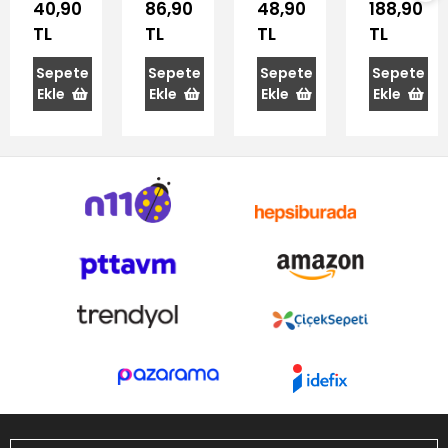
Ağaç
Izgara
Spatulalı
Model
40,90
86,90
48,90
188,90
Spatula
Maşa
Bıçak
Servis
TL
TL
TL
TL
Spatulası
Sepete
Sepete
Sepete
Sepete
Ekle
Ekle
Ekle
Ekle