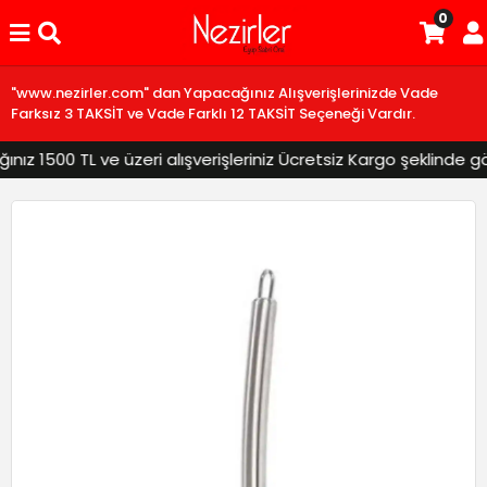
0
"www.nezirler.com" dan Yapacağınız Alışverişlerinizde Vade
Farksız 3 TAKSİT ve Vade Farklı 12 TAKSİT Seçeneği Vardır.
z 1500 TL ve üzeri alışverişleriniz Ücretsiz Kargo şeklinde gönd