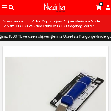
0
"www.nezirler.com" dan Yapacağınız Alışverişlerinizde Vade
Farksız 3 TAKSİT ve Vade Farklı 12 TAKSİT Seçeneği Vardır.
z 1500 TL ve üzeri alışverişleriniz Ücretsiz Kargo şeklinde gönd