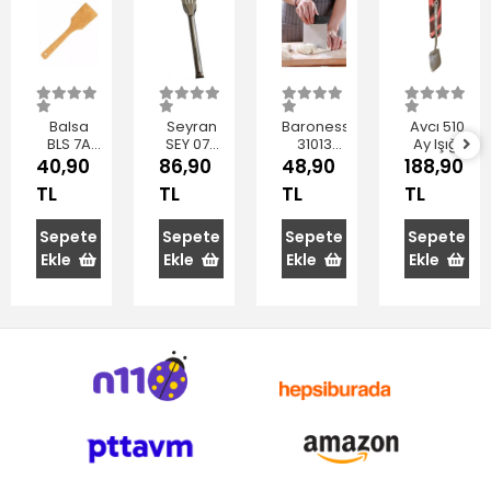
Balsa
Seyran
Baroness
Avcı 510
BLS 7A
SEY 070
31013
Ay Işığı
Ağaç
Izgara
Spatulalı
Model
40,90
86,90
48,90
188,90
Spatula
Maşa
Bıçak
Servis
TL
TL
TL
TL
Spatulası
Sepete
Sepete
Sepete
Sepete
Ekle
Ekle
Ekle
Ekle