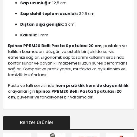
Sap uzunluğu:
12,5 cm
Sap dahil toplam uzunluk:
32,5 cm
Dıştan dışa genişlik:
3 cm
Kalınlık:
1 mm
Epinox PPBM20 Belli Pasta Spatulası 20 cm
, pastaları ve
tatlıları kesmeden, düzgün ve estetik bir şekilde servis
etmenizi sağlar. Ergonomik sap tasarımı kullanım sırasında
konfor sunar ve dayanıklı malzemesi uzun süreli performans
sağlar. Kompakt ve pratik yapısı, mutfakta kolay kullanım ve
temizlik imkânı tanır.
Pasta ve tatlı servisinde
hem pratiklik hem de dayanıklılık
arayanlar için
Epinox PPBM20 Belli Pasta Spatulası 20
cm
, güvenilir ve fonksiyonel bir yardımcıdır.
Benzer Ürünler