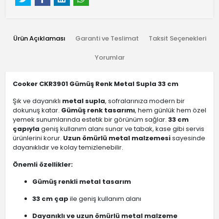
Ürün Açıklaması
Garanti ve Teslimat
Taksit Seçenekleri
Yorumlar
Cooker CKR3901 Gümüş Renk Metal Supla 33 cm
Şık ve dayanıklı
metal supla
, sofralarınıza modern bir
dokunuş katar.
Gümüş renk tasarımı
, hem günlük hem özel
yemek sunumlarında estetik bir görünüm sağlar.
33 cm
çapıyla
geniş kullanım alanı sunar ve tabak, kase gibi servis
ürünlerini korur.
Uzun ömürlü metal malzemesi
sayesinde
dayanıklıdır ve kolay temizlenebilir.
Önemli özellikler:
Gümüş renkli metal tasarım
33 cm çap
ile geniş kullanım alanı
Dayanıklı ve uzun ömürlü metal malzeme