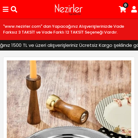
0
"www.nezirler.com" dan Yapacağınız Alışverişlerinizde Vade
Farksız 3 TAKSİT ve Vade Farklı 12 TAKSİT Seçeneği Vardır.
 1500 TL ve üzeri alışverişleriniz Ücretsiz Kargo şeklinde gönd