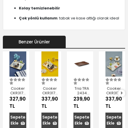
Kolay temizlenebilir
Çok yönlü kullanım
: tabak ve kase altlığı olarak ideal
Benzer Ürünler
Cooker
Cooker
Tria TRA
Cooker
CKR3174
CKR3173
2434
CKR3172
Kare
Dikdörtgen
Maun
Dikdörtgen
327,90
337,90
239,90
337,90
Metal
Metal
Rengi
Metal
TL
TL
TL
TL
Sunum
Sunum
Parlak
Sunum
Tepsisi
Tepsisi
Yüzey
Tepsisi
25 Cm
Kaymaz
Sepete
Sepete
Sepete
Sepete
Tepsi
Ekle
Ekle
Ekle
Ekle