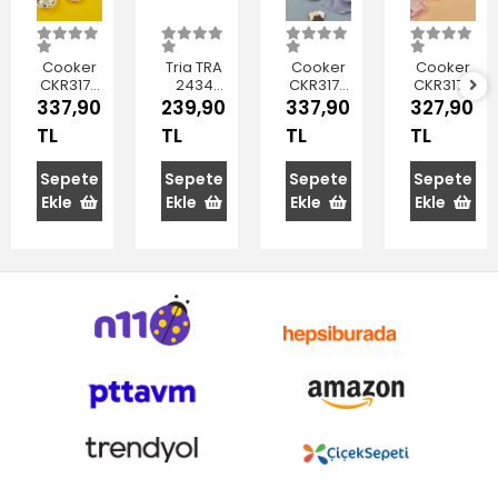
Cooker
Tria TRA
Cooker
Cooker
CKR3173
2434
CKR3172
CKR3175
Dikdörtgen
Maun
Dikdörtgen
Kare
337,90
239,90
337,90
327,90
Metal
Rengi
Metal
Gold
TL
TL
TL
TL
Sunum
Parlak
Sunum
Metal
Tepsisi
Yüzey
Tepsisi
Sunum
Kaymaz
Tepsisi
Sepete
Sepete
Sepete
Sepete
Tepsi
25 cm
Ekle
Ekle
Ekle
Ekle