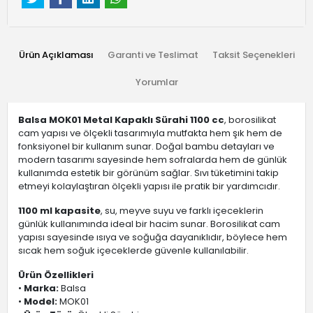
Ürün Açıklaması
Garanti ve Teslimat
Taksit Seçenekleri
Yorumlar
Balsa MOK01 Metal Kapaklı Sürahi 1100 cc
, borosilikat
cam yapısı ve ölçekli tasarımıyla mutfakta hem şık hem de
fonksiyonel bir kullanım sunar. Doğal bambu detayları ve
modern tasarımı sayesinde hem sofralarda hem de günlük
kullanımda estetik bir görünüm sağlar. Sıvı tüketimini takip
etmeyi kolaylaştıran ölçekli yapısı ile pratik bir yardımcıdır.
1100 ml kapasite
, su, meyve suyu ve farklı içeceklerin
günlük kullanımında ideal bir hacim sunar. Borosilikat cam
yapısı sayesinde ısıya ve soğuğa dayanıklıdır, böylece hem
sıcak hem soğuk içeceklerde güvenle kullanılabilir.
Ürün Özellikleri
•
Marka:
Balsa
•
Model:
MOK01