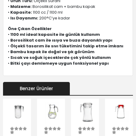
•
Ürün Türü:
Ölçekli Sürahi
•
Malzeme:
Borosilikat cam + bambu kapak
•
Kapasite:
1100 cc / 1100 ml
•
Isı Dayanımı:
200°C’ye kadar
Öne Çıkan Özellikler
•
1100 ml ideal kapasite ile günlük kullanım
•
Borosilikat cam ile ısıya ve buza dayanıklı yapı
•
Ölçekli tasarım ile sıvı tüketimini takip etme imkanı
•
Bambu kapak ile doğal ve şık görünüm
•
Sıcak ve soğuk içeceklerde çok yönlü kullanım
•
Bitki çayı demlemeye uygun fonksiyonel yapı
Benzer Ürünler