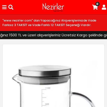
0
"www.nezirler.com" dan Yapacağınız Alışverişlerinizde Vade
Farksız 3 TAKSİT ve Vade Farklı 12 TAKSİT Seçeneği Vardır.
z 1500 TL ve üzeri alışverişleriniz Ücretsiz Kargo şeklinde gönd