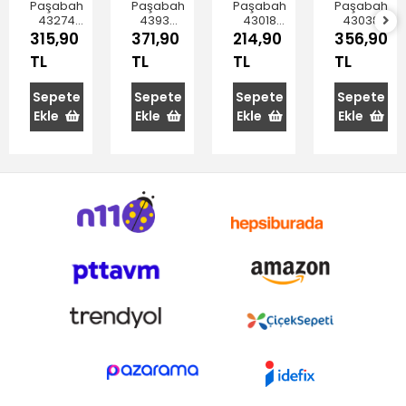
Paşabahçe
Paşabahçe
Paşabahçe
Paşabahçe
43274
43934
43018
43038
Köşem
Bistro
Azur
City
315,90
371,90
214,90
356,90
Şeffaf
Şeffaf
Şefaf
Sürahi
TL
TL
TL
TL
Kapaklı
Kapak
Kapaklı
Kırmızı
Sürahi
Sürahi
Sürahi
Kapaklı
1400 cc
1800 cc
1400 cc
2lt
Sepete
Sepete
Sepete
Sepete
Ekle
Ekle
Ekle
Ekle