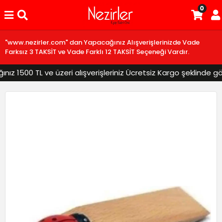
0
"www.nezirler.com" dan Yapacağınız Alışverişlerinizde Vade
Farksız 3 TAKSİT ve Vade Farklı 12 TAKSİT Seçeneği Vardır.
 1500 TL ve üzeri alışverişleriniz Ücretsiz Kargo şeklinde gönd