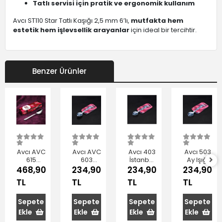
Tatlı servisi için pratik ve ergonomik kullanım
Avcı ST110 Star Tatlı Kaşığı 2,5 mm 6’lı,
mutfakta hem
estetik hem işlevsellik arayanlar
için ideal bir tercihtir.
Benzer Ürünler
Avcı AVC
Avcı AVC
Avcı 403
Avcı 503
615
603
İstanbul
Ay Işığı
Yakamoz
Yakamoz
Tatlı
Tatlı
468,90
234,90
234,90
234,90
Tatlı
Tatlı
Kaşığı
Kaşığı
TL
TL
TL
TL
Kaşığı
Kaşığı
14,5 cm
14,5 cm
12'li
14,5 cm
6'lı
6'lı
6'lı
Sepete
Sepete
Sepete
Sepete
Ekle
Ekle
Ekle
Ekle