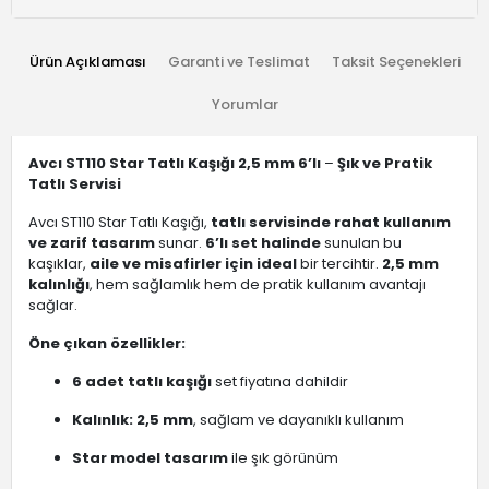
Ürün Açıklaması
Garanti ve Teslimat
Taksit Seçenekleri
Yorumlar
Avcı ST110 Star Tatlı Kaşığı 2,5 mm 6’lı
–
Şık ve Pratik
Tatlı Servisi
Avcı ST110 Star Tatlı Kaşığı,
tatlı servisinde rahat kullanım
ve zarif tasarım
sunar.
6’lı set halinde
sunulan bu
kaşıklar,
aile ve misafirler için ideal
bir tercihtir.
2,5 mm
kalınlığı
, hem sağlamlık hem de pratik kullanım avantajı
sağlar.
Öne çıkan özellikler:
6 adet tatlı kaşığı
set fiyatına dahildir
Kalınlık: 2,5 mm
, sağlam ve dayanıklı kullanım
Star model tasarım
ile şık görünüm