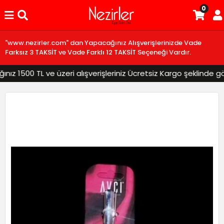
0
"www.nezirler.com" dan Yapacağınız Alışverişlerinizde Vade
Farksız 3 TAKSİT ve Vade Farklı 12 TAKSİT Seçeneği Vardır.
z 1500 TL ve üzeri alışverişleriniz Ücretsiz Kargo şeklinde gönd