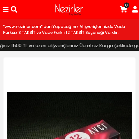
0
"www.nezirler.com" dan Yapacağınız Alışverişlerinizde Vade
Farksız 3 TAKSİT ve Vade Farklı 12 TAKSİT Seçeneği Vardır.
 1500 TL ve üzeri alışverişleriniz Ücretsiz Kargo şeklinde gönd