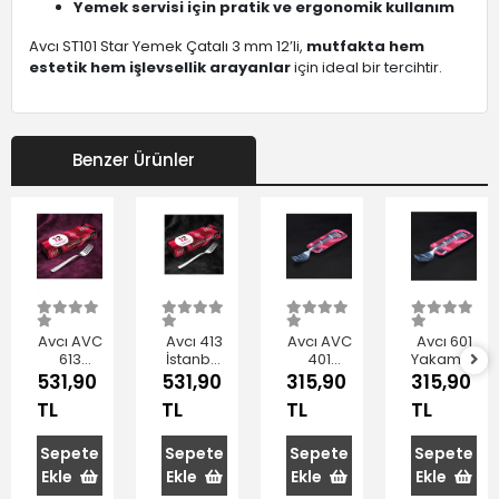
Yemek servisi için pratik ve ergonomik kullanım
Avcı ST101 Star Yemek Çatalı 3 mm 12’li,
mutfakta hem
estetik hem işlevsellik arayanlar
için ideal bir tercihtir.
Benzer Ürünler
Avcı AVC
Avcı 413
Avcı AVC
Avcı 601
613
İstanbul
401
Yakamoz
Yakamoz
Yemek
İstanbul
Yemek
531,90
531,90
315,90
315,90
Çelik
Çatalı
Yemek
Çatalı 6'lı
TL
TL
TL
TL
Yemek
12'li
Çatalı 6'lı
Çatalı
12'li
Sepete
Sepete
Sepete
Sepete
Ekle
Ekle
Ekle
Ekle