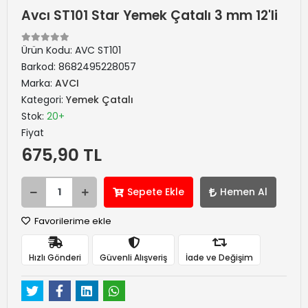
Avcı ST101 Star Yemek Çatalı 3 mm 12'li
Ürün Kodu:
AVC ST101
Barkod:
8682495228057
Marka:
AVCI
Kategori:
Yemek Çatalı
Stok:
20+
Fiyat
675,90 TL
Sepete Ekle
Hemen Al
Favorilerime ekle
Hızlı Gönderi
Güvenli Alışveriş
İade ve Değişim