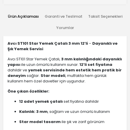
Ürün Açıklaması
Garanti ve Teslimat
Taksit Seçenekleri
Yorumlar
Avcı ST101 Star Yemek Çatalı 3 mm 12’li
–
Dayanıklı ve
Şık Yemek Servisi
Avcı ST101 Star Yemek Çatalı,
3 mm kalınlığındaki dayanıklı
yapısı
ile uzun ömürlü kullanım sunar.
12’li set fiyatına
dahildir ve
yemek servisinde hem estetik hem pratik bir
deneyim
sağlar.
Star modeli
, mutfakta hem günlük
kullanım hem özel davetler için uygundur.
Öne çıkan özellikler:
12 adet yemek çatalı
set fiyatına dahildir
Kalınlık: 3 mm
, sağlam ve uzun ömürlü kullanım
Star model tasarım
ile şık ve zarif görünüm