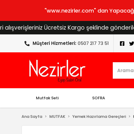
"www.nezirler.com" dan Yapacağını
işleriniz Ücretsiz Kargo şeklinde gönderilecektir.
Müşteri Hizmetleri:
0507 217 73 51
Mutfak Seti
SOFRA
Ana Sayfa
MUTFAK
Yemek Hazırlama Gereçleri