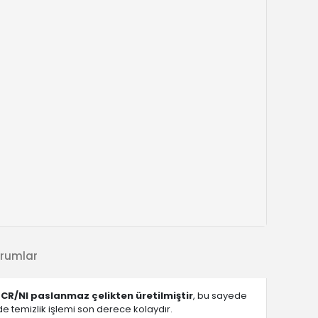
rumlar
0 CR/NI paslanmaz çelikten üretilmiştir
, bu sayede
de temizlik işlemi son derece kolaydır.