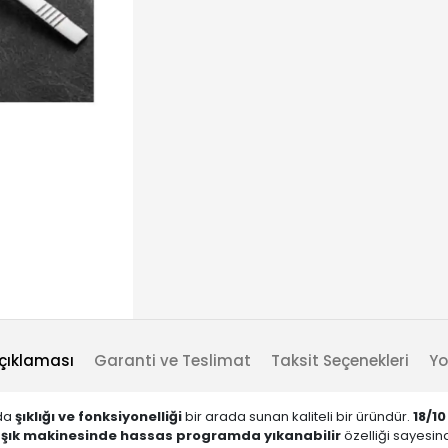
çıklaması
Garanti ve Teslimat
Taksit Seçenekleri
Yo
nda
şıklığı ve fonksiyonelliği
bir arada sunan kaliteli bir üründür.
18/1
şık makinesinde hassas programda yıkanabilir
özelliği sayesin