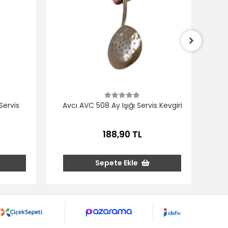
Avc
ervis
Avcı AVC 508 Ay Işığı Servis Kevgiri
188,90 TL
Sepete Ekle