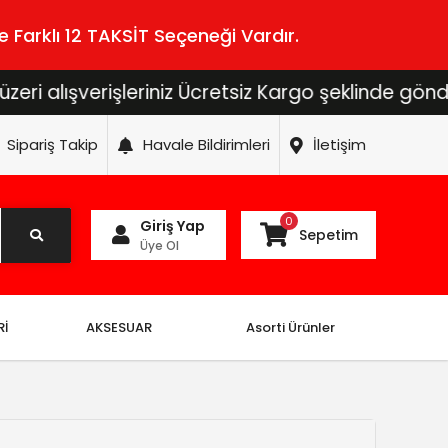
 Farklı 12 TAKSİT Seçeneği Vardır.
şverişleriniz Ücretsiz Kargo şeklinde gönderilecek
Sipariş Takip
Havale Bildirimleri
İletişim
0
Giriş Yap
Sepetim
Üye Ol
Rİ
AKSESUAR
Asorti Ürünler