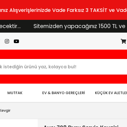
z Alışverişlerinizde Vade Farksız 3 TAKSİT ve Vade
..
Sitemizden yapacağınız 1500 TL ve üzeri alı
MUTFAK
EV & BANYO GEREÇLERİ
KÜÇÜK EV ALETLE
Kevgir