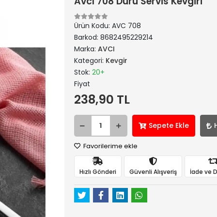
Avcı 708 Duru Servis Kevgiri
Ürün Kodu:
AVC 708
Barkod:
8682495229214
Marka:
AVCI
Kategori:
Kevgir
Stok:
20+
Fiyat
238,90 TL
Sepete Ekle
Favorilerime ekle
Hızlı Gönderi
Güvenli Alışveriş
İade ve 