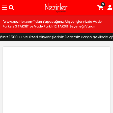
0
"www.nezirler.com" dan Yapacağınız Alışverişlerinizde Vade
Farksız 3 TAKSİT ve Vade Farklı 12 TAKSİT Seçeneği Vardır.
z 1500 TL ve üzeri alışverişleriniz Ücretsiz Kargo şeklinde gönd