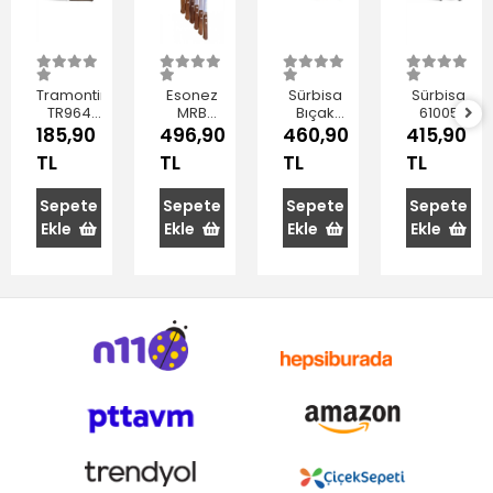
Tramontina
Esonez
Sürbisa
Sürbisa
TR964
MRB
Bıçak
61005
Stek
ART914
2.5X13X0.25cm
Mutfak
185,90
496,90
460,90
415,90
Bıçak
Ahşap
Bıçağı
TL
TL
TL
TL
21cm
Saplı Et
12.5 Cm
Bıçağı
6'lı
Sepete
Sepete
Sepete
Sepete
Ekle
Ekle
Ekle
Ekle